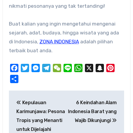
nikmati pesonanya yang tak tertandingi!
Buat kalian yang ingin mengetahui mengenai
sejarah, adat, budaya, hingga wisata yang ada
di Indonesia,
ZONA INDONESIA
adalah pilihan
terbaik buat anda.
Facebook
Twitter
Messenger
Telegram
WeChat
Line
WhatsApp
X
Snapchat
Pinteres
Share
Post
Kepulauan
6 Keindahan Alam
navigation
Karimunjawa: Pesona
Indonesia Barat yang
Tropis yang Menanti
Wajib Dikunjungi
untuk Dijelajahi