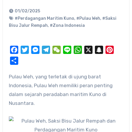
01/02/2025
#Perdagangan Maritim Kuno
,
#Pulau Weh
,
#Saksi
Bisu Jalur Rempah
,
#Zona Indonesia
Facebook
Twitter
Messenger
Telegram
WeChat
Line
WhatsApp
X
Snapchat
Pinteres
Share
Pulau Weh, yang terletak di ujung barat
Indonesia,
Pulau Weh memiliki peran penting
dalam sejarah peradaban maritim Kuno di
Nusantara.