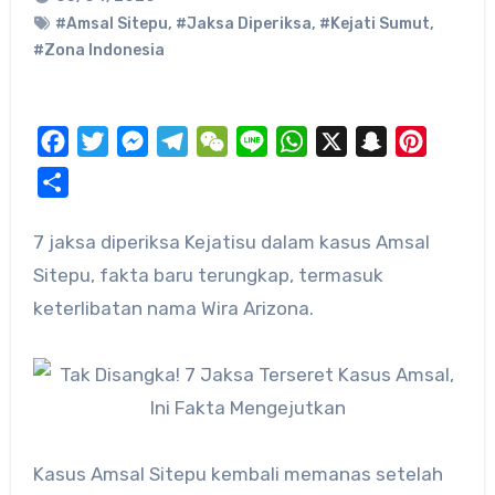
#Amsal Sitepu
,
#Jaksa Diperiksa
,
#Kejati Sumut
,
#Zona Indonesia
Facebook
Twitter
Messenger
Telegram
WeChat
Line
WhatsApp
X
Snapchat
Pinteres
Share
7 jaksa diperiksa Kejatisu dalam kasus Amsal
Sitepu, fakta baru terungkap, termasuk
keterlibatan nama Wira Arizona.
Kasus Amsal Sitepu kembali memanas setelah