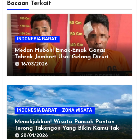
Bacaan Terkait
INDONESIA BARAT
Medan Heboh! Emak-Emak Ganas
Tabrak Jambret Usai Gelang Dicuri
16/03/2026
INDONESIA BARAT
ZONA WISATA
Menakjubkan! Wisata Puncak Pantan
Terong Takengon Yang Bikin Kamu Tak
Mau Pulang
28/01/2026