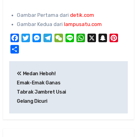
Gambar Pertama dari
detik.com
Gambar Kedua dari
lampusatu.com
Facebook
Twitter
Messenger
Telegram
WeChat
Line
WhatsApp
X
Snapchat
Pinteres
Share
Post
Medan Heboh!
navigation
Emak-Emak Ganas
Tabrak Jambret Usai
Gelang Dicuri