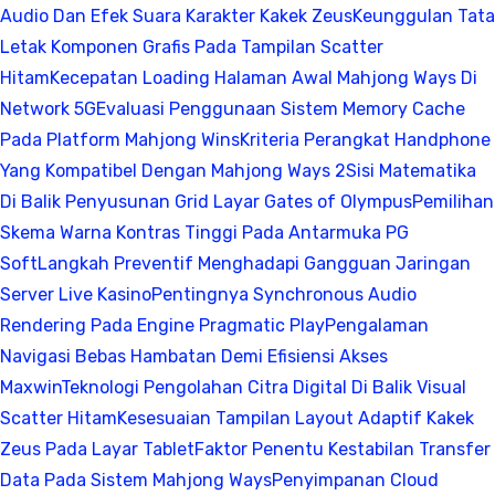
Audio Dan Efek Suara Karakter Kakek Zeus
Keunggulan Tata
Letak Komponen Grafis Pada Tampilan Scatter
Hitam
Kecepatan Loading Halaman Awal Mahjong Ways Di
Network 5G
Evaluasi Penggunaan Sistem Memory Cache
Pada Platform Mahjong Wins
Kriteria Perangkat Handphone
Yang Kompatibel Dengan Mahjong Ways 2
Sisi Matematika
Di Balik Penyusunan Grid Layar Gates of Olympus
Pemilihan
Skema Warna Kontras Tinggi Pada Antarmuka PG
Soft
Langkah Preventif Menghadapi Gangguan Jaringan
Server Live Kasino
Pentingnya Synchronous Audio
Rendering Pada Engine Pragmatic Play
Pengalaman
Navigasi Bebas Hambatan Demi Efisiensi Akses
Maxwin
Teknologi Pengolahan Citra Digital Di Balik Visual
Scatter Hitam
Kesesuaian Tampilan Layout Adaptif Kakek
Zeus Pada Layar Tablet
Faktor Penentu Kestabilan Transfer
Data Pada Sistem Mahjong Ways
Penyimpanan Cloud