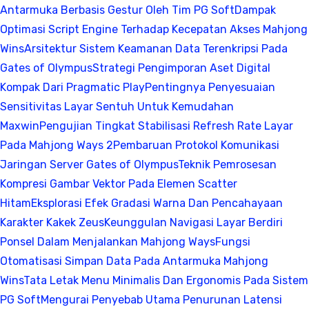
Antarmuka Berbasis Gestur Oleh Tim PG Soft
Dampak
Optimasi Script Engine Terhadap Kecepatan Akses Mahjong
Wins
Arsitektur Sistem Keamanan Data Terenkripsi Pada
Gates of Olympus
Strategi Pengimporan Aset Digital
Kompak Dari Pragmatic Play
Pentingnya Penyesuaian
Sensitivitas Layar Sentuh Untuk Kemudahan
Maxwin
Pengujian Tingkat Stabilisasi Refresh Rate Layar
Pada Mahjong Ways 2
Pembaruan Protokol Komunikasi
Jaringan Server Gates of Olympus
Teknik Pemrosesan
Kompresi Gambar Vektor Pada Elemen Scatter
Hitam
Eksplorasi Efek Gradasi Warna Dan Pencahayaan
Karakter Kakek Zeus
Keunggulan Navigasi Layar Berdiri
Ponsel Dalam Menjalankan Mahjong Ways
Fungsi
Otomatisasi Simpan Data Pada Antarmuka Mahjong
Wins
Tata Letak Menu Minimalis Dan Ergonomis Pada Sistem
PG Soft
Mengurai Penyebab Utama Penurunan Latensi