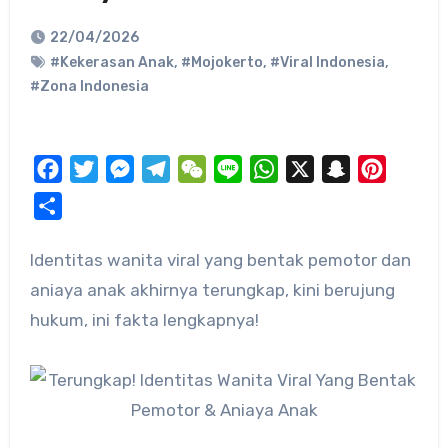
22/04/2026
#Kekerasan Anak
,
#Mojokerto
,
#Viral Indonesia
,
#Zona Indonesia
Facebook
Twitter
Messenger
Telegram
WeChat
Line
WhatsApp
X
Snapchat
Pinteres
Share
Identitas wanita viral yang bentak pemotor dan
aniaya anak akhirnya terungkap, kini berujung
hukum, ini fakta lengkapnya!