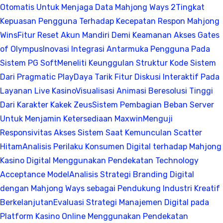
Otomatis Untuk Menjaga Data Mahjong Ways 2
Tingkat
Kepuasan Pengguna Terhadap Kecepatan Respon Mahjong
Wins
Fitur Reset Akun Mandiri Demi Keamanan Akses Gates
of Olympus
Inovasi Integrasi Antarmuka Pengguna Pada
Sistem PG Soft
Meneliti Keunggulan Struktur Kode Sistem
Dari Pragmatic Play
Daya Tarik Fitur Diskusi Interaktif Pada
Layanan Live Kasino
Visualisasi Animasi Beresolusi Tinggi
Dari Karakter Kakek Zeus
Sistem Pembagian Beban Server
Untuk Menjamin Ketersediaan Maxwin
Menguji
Responsivitas Akses Sistem Saat Kemunculan Scatter
Hitam
Analisis Perilaku Konsumen Digital terhadap Mahjong
Kasino Digital Menggunakan Pendekatan Technology
Acceptance Model
Analisis Strategi Branding Digital
dengan Mahjong Ways sebagai Pendukung Industri Kreatif
Berkelanjutan
Evaluasi Strategi Manajemen Digital pada
Platform Kasino Online Menggunakan Pendekatan