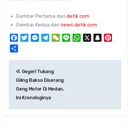
Gambar Pertama dari
detik.com
Gambar Kedua dari
news.detik.com
Facebook
Twitter
Messenger
Telegram
WeChat
Line
WhatsApp
X
Snapchat
Pinteres
Share
Post
Geger! Tukang
navigation
Giling Bakso Diserang
Geng Motor Di Medan,
Ini Kronologinya