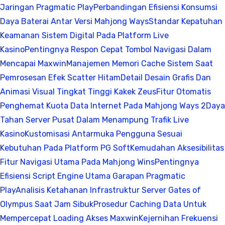
Jaringan Pragmatic Play
Perbandingan Efisiensi Konsumsi
Daya Baterai Antar Versi Mahjong Ways
Standar Kepatuhan
Keamanan Sistem Digital Pada Platform Live
Kasino
Pentingnya Respon Cepat Tombol Navigasi Dalam
Mencapai Maxwin
Manajemen Memori Cache Sistem Saat
Pemrosesan Efek Scatter Hitam
Detail Desain Grafis Dan
Animasi Visual Tingkat Tinggi Kakek Zeus
Fitur Otomatis
Penghemat Kuota Data Internet Pada Mahjong Ways 2
Daya
Tahan Server Pusat Dalam Menampung Trafik Live
Kasino
Kustomisasi Antarmuka Pengguna Sesuai
Kebutuhan Pada Platform PG Soft
Kemudahan Aksesibilitas
Fitur Navigasi Utama Pada Mahjong Wins
Pentingnya
Efisiensi Script Engine Utama Garapan Pragmatic
Play
Analisis Ketahanan Infrastruktur Server Gates of
Olympus Saat Jam Sibuk
Prosedur Caching Data Untuk
Mempercepat Loading Akses Maxwin
Kejernihan Frekuensi