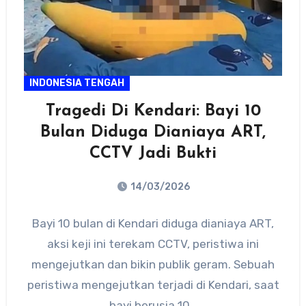
INDONESIA TENGAH
Tragedi Di Kendari: Bayi 10
Bulan Diduga Dianiaya ART,
CCTV Jadi Bukti
14/03/2026
No
Bayi 10 bulan di Kendari diduga dianiaya ART,
Comments
aksi keji ini terekam CCTV, peristiwa ini
mengejutkan dan bikin publik geram. Sebuah
peristiwa mengejutkan terjadi di Kendari, saat
bayi berusia 10…