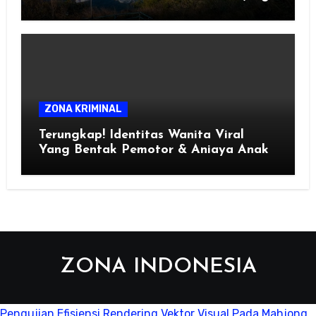
Selatan Jawa
ZONA KRIMINAL
Terungkap! Identitas Wanita Viral
Yang Bentak Pemotor & Aniaya Anak
ZONA INDONESIA
Pengujian Efisiensi Rendering Vektor Visual Pada Mahjong