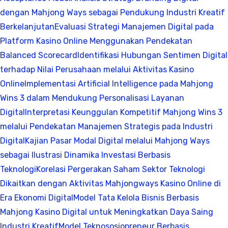
dengan Mahjong Ways sebagai Pendukung Industri Kreatif
Berkelanjutan
Evaluasi Strategi Manajemen Digital pada
Platform Kasino Online Menggunakan Pendekatan
Balanced Scorecard
Identifikasi Hubungan Sentimen Digital
terhadap Nilai Perusahaan melalui Aktivitas Kasino
Online
Implementasi Artificial Intelligence pada Mahjong
Wins 3 dalam Mendukung Personalisasi Layanan
Digital
Interpretasi Keunggulan Kompetitif Mahjong Wins 3
melalui Pendekatan Manajemen Strategis pada Industri
Digital
Kajian Pasar Modal Digital melalui Mahjong Ways
sebagai Ilustrasi Dinamika Investasi Berbasis
Teknologi
Korelasi Pergerakan Saham Sektor Teknologi
Dikaitkan dengan Aktivitas Mahjongways Kasino Online di
Era Ekonomi Digital
Model Tata Kelola Bisnis Berbasis
Mahjong Kasino Digital untuk Meningkatkan Daya Saing
Industri Kreatif
Model Teknososiopreneur Berbasis