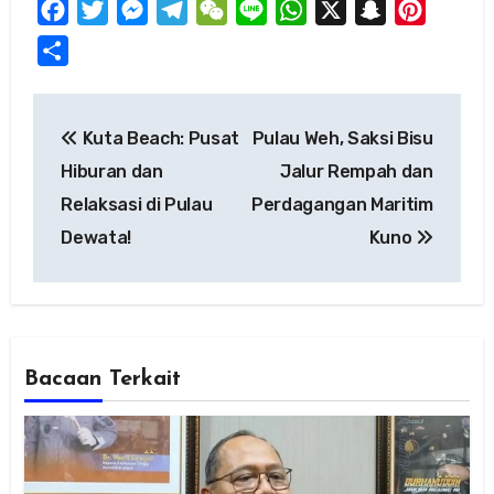
Facebook
Twitter
Messenger
Telegram
WeChat
Line
WhatsApp
X
Snapchat
Pinteres
Share
Post
Kuta Beach: Pusat
Pulau Weh, Saksi Bisu
navigation
Hiburan dan
Jalur Rempah dan
Relaksasi di Pulau
Perdagangan Maritim
Dewata!
Kuno
Bacaan Terkait