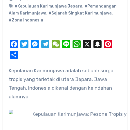
#Kepulauan Karimunjawa Jepara
,
#Pemandangan
Alam Karimunjawa
,
#Sejarah Singkat Karimunjawa
,
#Zona Indonesia
Facebook
Twitter
Messenger
Telegram
WeChat
Line
WhatsApp
X
Snapchat
Pinteres
Share
Kepulauan Karimunjawa adalah sebuah surga
tropis yang terletak di utara Jepara, Jawa
Tengah, Indonesia dikenal dengan keindahan
alamnya.