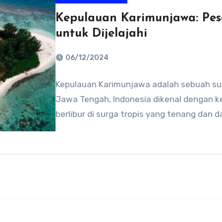
Kepulauan Karimunjawa: Pes
untuk Dijelajahi
06/12/2024
No
Kepulauan Karimunjawa adalah sebuah surg
Comments
Jawa Tengah, Indonesia dikenal dengan k
berlibur di surga tropis yang tenang dan 