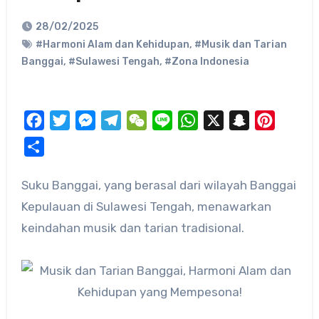
28/02/2025
#Harmoni Alam dan Kehidupan
,
#Musik dan Tarian
Banggai
,
#Sulawesi Tengah
,
#Zona Indonesia
Facebook
Twitter
Messenger
Telegram
WeChat
Line
WhatsApp
X
Snapchat
Pinteres
Share
Suku Banggai, yang berasal dari wilayah Banggai
Kepulauan di Sulawesi Tengah, menawarkan
keindahan musik dan tarian tradisional.