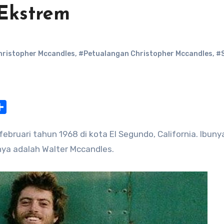
Ekstrem
hristopher Mccandles
,
#Petualangan Christopher Mccandles
,
#
at
nterest
Share
februari tahun 1968 di kota El Segundo, California. Ibuny
ya adalah Walter Mccandles.