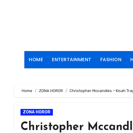
Skip
to
content
HOME
ENTERTAINMENT
FASHION
Home
ZONA HOROR
Christopher Mccandles – Kisah Tr
ZONA HOROR
Christopher Mccandl