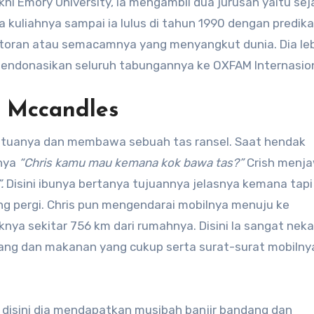
kni Emory University, ia mengambil dua jurusan yaitu sej
 kuliahnya sampai ia lulus di tahun 1990 dengan predika
 kantoran atau semacamnya yang menyangkut dunia. Dia le
endonasikan seluruh tabungannya ke OXFAM Internasion
r Mccandles
l tuanya dan membawa sebuah tas ransel. Saat hendak
anya
“Chris kamu mau kemana kok bawa tas?”
Crish menj
”.
Disini ibunya bertanya tujuannya jelasnya kemana tapi 
ang pergi. Chris pun mengendarai mobilnya menuju ke
knya sekitar 756 km dari rumahnya. Disini Ia sangat neka
ng dan makanan yang cukup serta surat-surat mobilny
, disini dia mendapatkan musibah banjir bandang dan