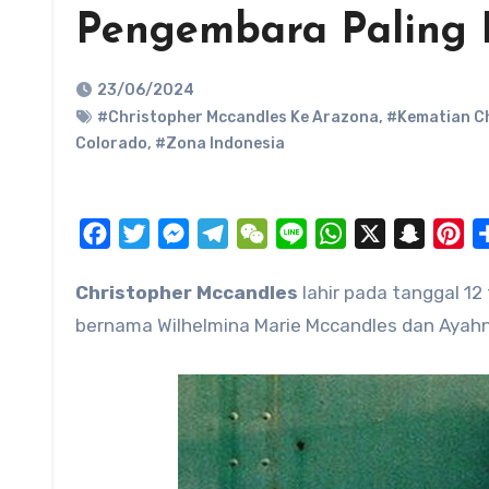
Pengembara Paling 
23/06/2024
#Christopher Mccandles Ke Arazona
,
#Kematian C
Colorado
,
#Zona Indonesia
Facebook
Twitter
Messenger
Telegram
WeChat
Line
WhatsApp
X
Snapch
Pi
Christopher Mccandles
lahir pada tanggal 12 
bernama Wilhelmina Marie Mccandles dan Ayahn