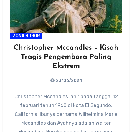
ZONA HOROR
Christopher Mccandles – Kisah
Tragis Pengembara Paling
Ekstrem
23/06/2024
No
Christopher Mccandles lahir pada tanggal 12
Comments
februari tahun 1968 di kota El Segundo,
California. Ibunya bernama Wilhelmina Marie
Mccandles dan Ayahnya adalah Walter
Mccandles. Mereka adalah keluarga yang