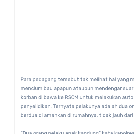
Para pedagang tersebut tak melihat hal yang 
mencium bau apapun ataupun mendengar suara p
korban di bawa ke RSCM untuk melakukan autops
penyelidikan. Ternyata pelakunya adalah dua o
berdua di amankan di rumahnya, tidak jauh dari 
“Dua orang pelaku anak kandung” kata kapolres 