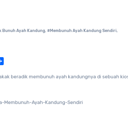
k Bunuh Ayah Kandung
,
#Membunuh Ayah Kandung Sendiri
,
at
nterest
Share
akak beradik membunuh ayah kandungnya di sebuah kio