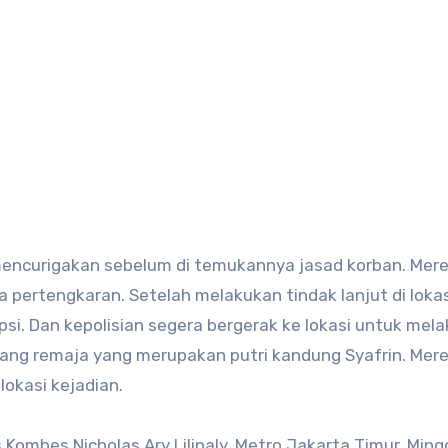
mencurigakan sebelum di temukannya jasad korban. Mere
ertengkaran. Setelah melakukan tindak lanjut di lokas
i. Dan kepolisian segera bergerak ke lokasi untuk mel
rang remaja yang merupakan putri kandung Syafrin. Mer
lokasi kejadian.
Kombes Nicholas Ary Lilipaly, Metro Jakarta Timur. Ming