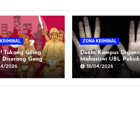
KRIMINAL
ZONA KRIMINAL
! Tukang Giling
Dunia Kampus Digunc
 Diserang Geng
Mahasiswi UBL Polisi
 Di Medan, Ini
Dosen, Ini Faktanya
04/2026
15/04/2026
loginya