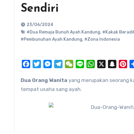
Sendiri
23/06/2024
#Dua Remaja Bunuh Ayah Kandung
,
#Kakak Beradi
#Pembunuhan Ayah Kandung
,
#Zona Indonesia
Facebook
Twitter
Messenger
Telegram
WeChat
Line
WhatsApp
X
Snapch
Pi
Dua Orang Wanita
yang merupakan seorang k
tempat usaha sang ayah.