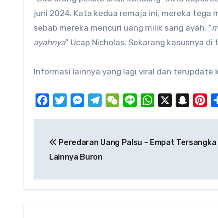
juni 2024. Kata kedua remaja ini, mereka tega
sebab mereka mencuri uang milik sang ayah. “
m
ayahnya
” Ucap Nicholas. Sekarang kasusnya di 
Informasi lainnya yang lagi viral dan terupdate
Facebook
Twitter
Messenger
Telegram
WeChat
Line
WhatsApp
X
Snapch
Pi
Post
Peredaran Uang Palsu – Empat Tersangka
navigation
Lainnya Buron