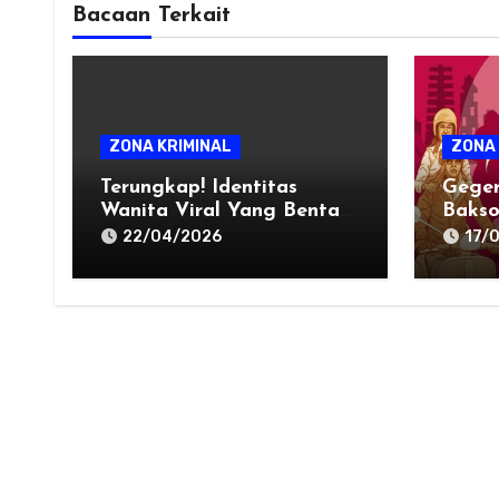
Bacaan Terkait
ZONA KRIMINAL
ZONA 
Terungkap! Identitas
Geger
Wanita Viral Yang Bentak
Bakso
Pemotor & Aniaya Anak
Motor
22/04/2026
17/
Krono