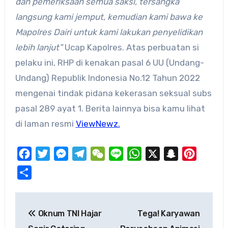
dan pemeriksaan semua saksi, tersangka
langsung kami jemput, kemudian kami bawa ke
Mapolres Dairi untuk kami lakukan penyelidikan
lebih lanjut”
Ucap Kapolres. Atas perbuatan si
pelaku ini, RHP di kenakan pasal 6 UU (Undang-
Undang) Republik Indonesia No.12 Tahun 2022
mengenai tindak pidana kekerasan seksual subs
pasal 289 ayat 1. Berita lainnya bisa kamu lihat
di laman resmi
ViewNewz.
Facebook
Twitter
Messenger
Telegram
WeChat
Line
WhatsApp
X
Snapchat
Pinteres
Share
Post
Oknum TNI Hajar
Tega! Karyawan
navigation