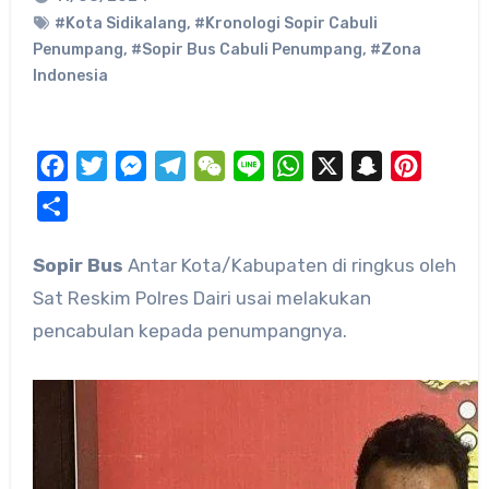
#Kota Sidikalang
,
#Kronologi Sopir Cabuli
Penumpang
,
#Sopir Bus Cabuli Penumpang
,
#Zona
Indonesia
Facebook
Twitter
Messenger
Telegram
WeChat
Line
WhatsApp
X
Snapchat
Pinteres
Share
Sopir Bus
Antar Kota/Kabupaten di ringkus oleh
Sat Reskim Polres Dairi usai melakukan
pencabulan kepada penumpangnya.