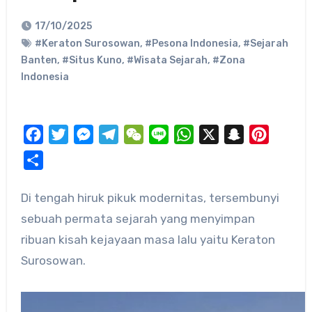
17/10/2025
#Keraton Surosowan
,
#Pesona Indonesia
,
#Sejarah
Banten
,
#Situs Kuno
,
#Wisata Sejarah
,
#Zona
Indonesia
Facebook
Twitter
Messenger
Telegram
WeChat
Line
WhatsApp
X
Snapchat
Pinteres
Share
sebuah permata sejarah yang menyimpan
ribuan kisah kejayaan masa lalu yaitu Keraton
Surosowan.​