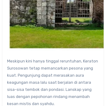
Meskipun kini hanya tinggal reruntuhan, Keraton
Surosowan tetap memancarkan pesona yang
kuat. Pengunjung dapat merasakan aura
keagungan masa lalu saat berjalan di antara
sisa-sisa tembok dan pondasi. Lanskap yang
luas dengan pepohonan rindang menambah
kesan mistis dan syahdu.