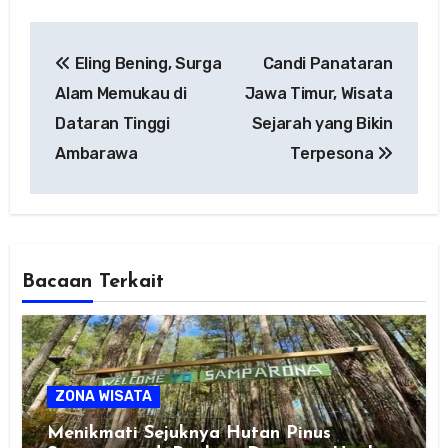
Post
Eling Bening, Surga
Candi Panataran
navigation
Alam Memukau di
Jawa Timur, Wisata
Dataran Tinggi
Sejarah yang Bikin
Ambarawa
Terpesona
Bacaan Terkait
ZONA WISATA
Menikmati Sejuknya Hutan Pinus