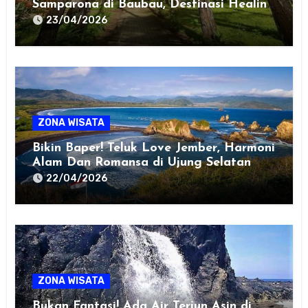
Samparona di Baubau, Destinasi Healing
Favorit!
23/04/2026
ZONA WISATA
Bikin Baper! Teluk Love Jember, Harmoni
Alam Dan Romansa di Ujung Selatan
Jawa
22/04/2026
ZONA WISATA
Bukan Fantasi! Ada Air Terjun Asin di