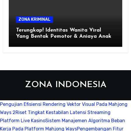
ZONA KRIMINAL
Terungkap! Identitas Wanita Viral
Yang Bentak Pemotor & Aniaya Anak
ZONA INDONESIA
Pengujian Efisiensi Rendering Vektor Visual Pada Mahjong
Ways 2
Riset Tingkat Kestabilan Latensi Streaming
Platform Live Kasino
Sistem Manajemen Algoritma Beban
Kerja Pada Platform Mahjong Ways
Pengembangan Fitur