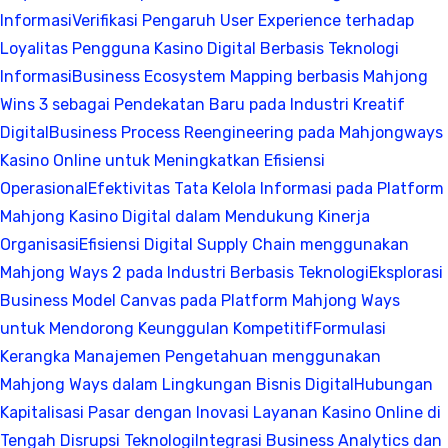
Informasi
Verifikasi Pengaruh User Experience terhadap
Loyalitas Pengguna Kasino Digital Berbasis Teknologi
Informasi
Business Ecosystem Mapping berbasis Mahjong
Wins 3 sebagai Pendekatan Baru pada Industri Kreatif
Digital
Business Process Reengineering pada Mahjongways
Kasino Online untuk Meningkatkan Efisiensi
Operasional
Efektivitas Tata Kelola Informasi pada Platform
Mahjong Kasino Digital dalam Mendukung Kinerja
Organisasi
Efisiensi Digital Supply Chain menggunakan
Mahjong Ways 2 pada Industri Berbasis Teknologi
Eksplorasi
Business Model Canvas pada Platform Mahjong Ways
untuk Mendorong Keunggulan Kompetitif
Formulasi
Kerangka Manajemen Pengetahuan menggunakan
Mahjong Ways dalam Lingkungan Bisnis Digital
Hubungan
Kapitalisasi Pasar dengan Inovasi Layanan Kasino Online di
Tengah Disrupsi Teknologi
Integrasi Business Analytics dan