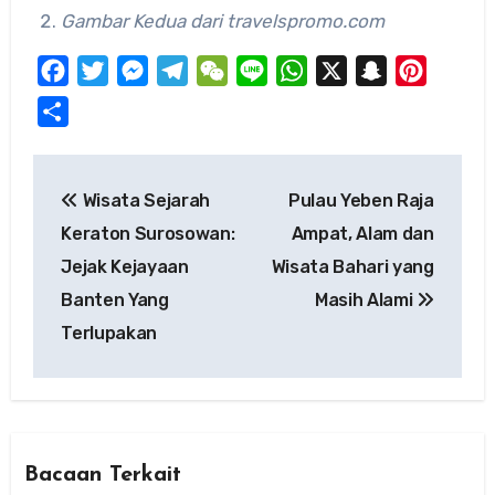
Gambar Kedua dari travelspromo.com
Facebook
Twitter
Messenger
Telegram
WeChat
Line
WhatsApp
X
Snapchat
Pinteres
Share
Post
Wisata Sejarah
Pulau Yeben Raja
navigation
Keraton Surosowan:
Ampat, Alam dan
Jejak Kejayaan
Wisata Bahari yang
Banten Yang
Masih Alami
Terlupakan
Bacaan Terkait