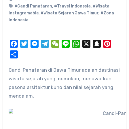
#Candi Panataran
,
#Travel Indonesia
,
#Wisata
Instagramable
,
#Wisata Sejarah Jawa Timur
,
#Zona
Indonesia
Facebook
Twitter
Messenger
Telegram
WeChat
Line
WhatsApp
X
Snapchat
Pinteres
Share
wisata sejarah yang memukau, menawarkan
pesona arsitektur kuno dan nilai sejarah yang
mendalam​.