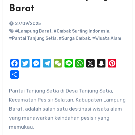
Barat
27/09/2025
#Lampung Barat
,
#Ombak Surfing Indonesia
,
#Pantai Tanjung Setia
,
#Surga Ombak
,
#Wisata Alam
Facebook
Twitter
Messenger
Telegram
WeChat
Line
WhatsApp
X
Snapchat
Pinteres
Share
Pantai Tanjung Setia di Desa Tanjung Setia,
Kecamatan Pesisir Selatan, Kabupaten Lampung
Barat, adalah salah satu destinasi wisata alam
yang menawarkan keindahan pesisir yang
memukau.