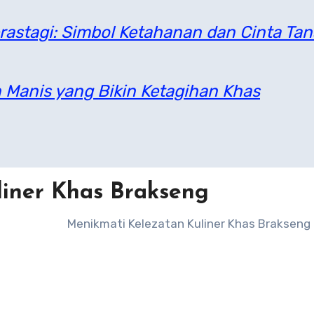
rastagi: Simbol Ketahanan dan Cinta Ta
n Manis yang Bikin Ketagihan Khas
liner Khas Brakseng