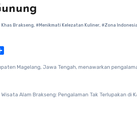
 Gunung
r Khas Brakseng
,
#Menikmati Kelezatan Kuliner
,
#Zona Indonesi
at
nterest
Share