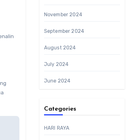
November 2024
September 2024
enalin
August 2024
July 2024
June 2024
ang
ua
Categories
HARI RAYA