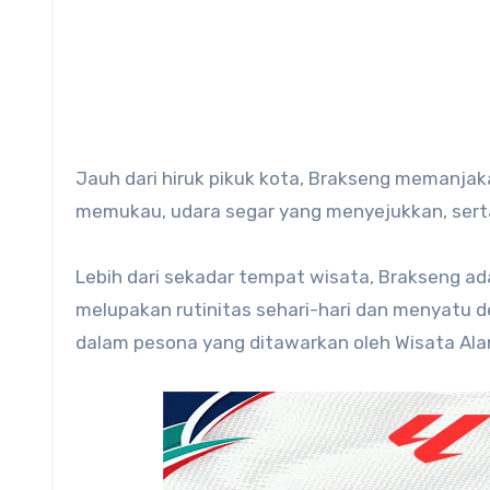
Jauh dari hiruk pikuk kota, Brakseng memanj
memukau, udara segar yang menyejukkan, serta
Lebih dari sekadar tempat wisata, Brakseng a
melupakan rutinitas sehari-hari dan menyatu d
dalam pesona yang ditawarkan oleh Wisata Al