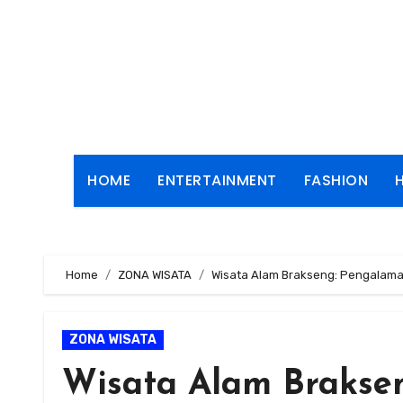
Skip
to
content
HOME
ENTERTAINMENT
FASHION
Home
ZONA WISATA
Wisata Alam Brakseng: Pengalaman
ZONA WISATA
Wisata Alam Brakse