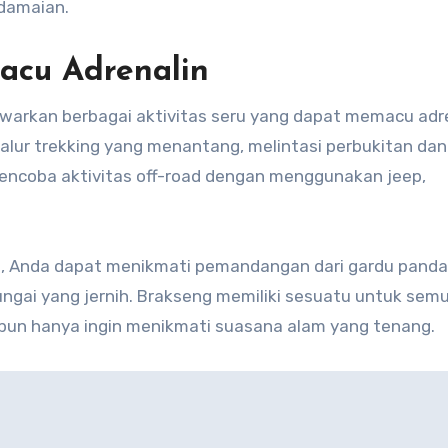
damaian.
acu Adrenalin
warkan berbagai aktivitas seru yang dapat memacu adr
jalur trekking yang menantang, melintasi perbukitan dan
encoba aktivitas off-road dengan menggunakan jeep,
tai, Anda dapat menikmati pemandangan dari gardu pand
sungai yang jernih. Brakseng memiliki sesuatu untuk sem
upun hanya ingin menikmati suasana alam yang tenang.