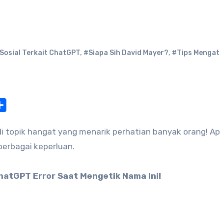
Sosial Terkait ChatGPT
,
#Siapa Sih David Mayer?
,
#Tips Mengat
at
nterest
Share
i topik hangat yang menarik perhatian banyak orang! Apl
berbagai keperluan.