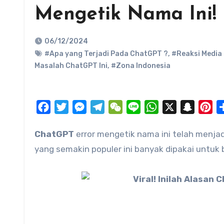
Mengetik Nama Ini!
06/12/2024
#Apa yang Terjadi Pada ChatGPT ?
,
#Reaksi Media 
Masalah ChatGPT Ini
,
#Zona Indonesia
Facebook
Twitter
Messenger
Telegram
WeChat
Line
WhatsApp
X
Snapch
Pi
ChatGPT
error mengetik nama ini telah menjad
yang semakin populer ini banyak dipakai untuk 