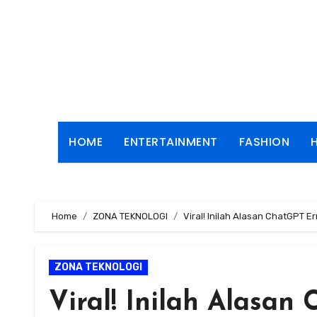
Skip
to
content
HOME
ENTERTAINMENT
FASHION
Home
ZONA TEKNOLOGI
Viral! Inilah Alasan ChatGPT E
ZONA TEKNOLOGI
Viral! Inilah Alasan