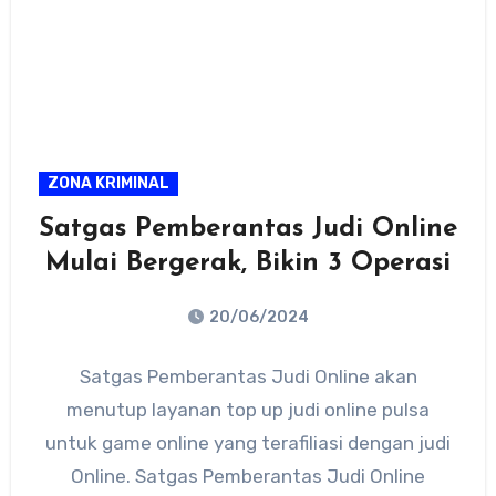
ZONA KRIMINAL
Satgas Pemberantas Judi Online
Mulai Bergerak, Bikin 3 Operasi
20/06/2024
No
Satgas Pemberantas Judi Online akan
Comments
menutup layanan top up judi online pulsa
untuk game online yang terafiliasi dengan judi
Online. Satgas Pemberantas Judi Online