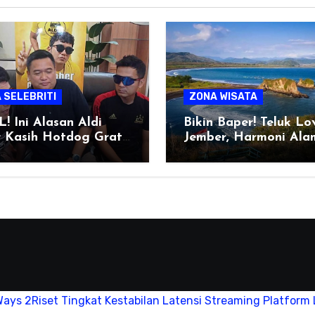
 SELEBRITI
ZONA WISATA
! Ini Alasan Aldi
Bikin Baper! Teluk Lo
r Kasih Hotdog Gratis
Jember, Harmoni Ala
otman Paris
Dan Romansa di Uju
Selatan Jawa
Ways 2
Riset Tingkat Kestabilan Latensi Streaming Platform 