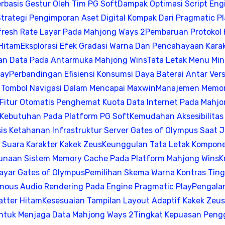
basis Gestur Oleh Tim PG Soft
Dampak Optimasi Script Eng
trategi Pengimporan Aset Digital Kompak Dari Pragmatic P
efresh Rate Layar Pada Mahjong Ways 2
Pembaruan Protokol 
Hitam
Eksplorasi Efek Gradasi Warna Dan Pencahayaan Kara
pan Data Pada Antarmuka Mahjong Wins
Tata Letak Menu Min
lay
Perbandingan Efisiensi Konsumsi Daya Baterai Antar Ver
 Tombol Navigasi Dalam Mencapai Maxwin
Manajemen Memori
Fitur Otomatis Penghemat Kuota Data Internet Pada Mahj
Kebutuhan Pada Platform PG Soft
Kemudahan Aksesibilitas
sis Ketahanan Infrastruktur Server Gates of Olympus Saat 
 Suara Karakter Kakek Zeus
Keunggulan Tata Letak Komponen
unaan Sistem Memory Cache Pada Platform Mahjong Wins
K
Layar Gates of Olympus
Pemilihan Skema Warna Kontras Tin
nous Audio Rendering Pada Engine Pragmatic Play
Pengalam
catter Hitam
Kesesuaian Tampilan Layout Adaptif Kakek Zeus
ntuk Menjaga Data Mahjong Ways 2
Tingkat Kepuasan Peng