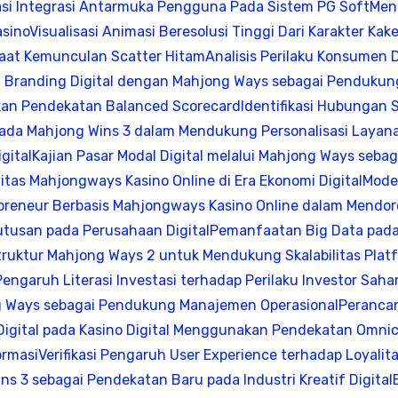
asi Integrasi Antarmuka Pengguna Pada Sistem PG Soft
Mene
asino
Visualisasi Animasi Beresolusi Tinggi Dari Karakter Kak
Saat Kemunculan Scatter Hitam
Analisis Perilaku Konsumen 
gi Branding Digital dengan Mahjong Ways sebagai Pendukung
kan Pendekatan Balanced Scorecard
Identifikasi Hubungan 
e pada Mahjong Wins 3 dalam Mendukung Personalisasi Layana
gital
Kajian Pasar Modal Digital melalui Mahjong Ways sebaga
tas Mahjongways Kasino Online di Era Ekonomi Digital
Model
preneur Berbasis Mahjongways Kasino Online dalam Mendoro
tusan pada Perusahaan Digital
Pemanfaatan Big Data pada 
uktur Mahjong Ways 2 untuk Mendukung Skalabilitas Platf
Pengaruh Literasi Investasi terhadap Perilaku Investor Sa
g Ways sebagai Pendukung Manajemen Operasional
Perancan
Digital pada Kasino Digital Menggunakan Pendekatan Omni
ormasi
Verifikasi Pengaruh User Experience terhadap Loyalit
s 3 sebagai Pendekatan Baru pada Industri Kreatif Digital