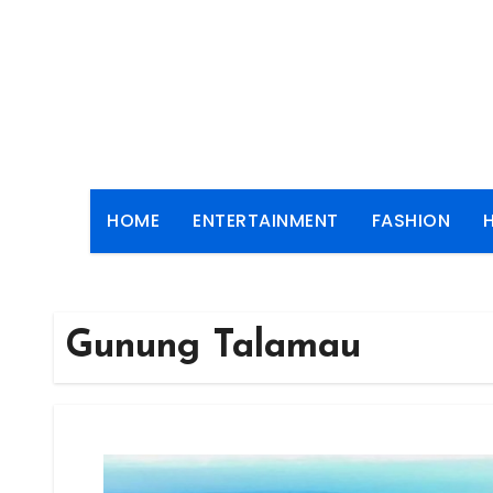
Skip
to
content
HOME
ENTERTAINMENT
FASHION
Gunung Talamau