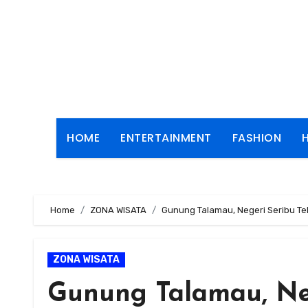
Skip
to
content
HOME
ENTERTAINMENT
FASHION
Home
ZONA WISATA
Gunung Talamau, Negeri Seribu T
ZONA WISATA
Gunung Talamau, Ne