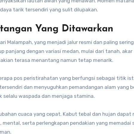
 menyaksikan lautan awan yang menawan. Momen mataha
ya tarik tersendiri yang sulit dilupakan.
ntangan Yang Ditawarkan
i Malampah, yang menjadi jalur resmi dan paling sering
p panjang dengan variasi medan, mulai dari tanah, akar
ndakian terasa menantang namun tetap menarik.
apa pos peristirahatan yang berfungsi sebagai titik ist
tik tersendiri dan menyuguhkan pemandangan alam yang b
k selalu waspada dan menjaga stamina.
rubahan cuaca yang cepat. Kabut tebal dan hujan dapat
ik, mental, serta perlengkapan pendakian yang memadai
aman.