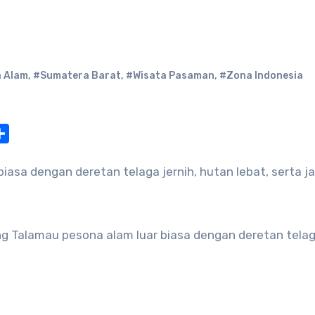
 Alam
,
#Sumatera Barat
,
#Wisata Pasaman
,
#Zona Indonesia
at
nterest
Share