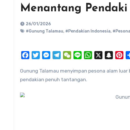
Menantang Pendaki
26/01/2026
#Gunung Talamau
,
#Pendakian Indonesia
,
#Pesona
Facebook
Twitter
Messenger
Telegram
WeChat
Line
WhatsApp
X
Snapch
Pi
Gunung Talamau menyimpan pesona alam luar biasa dengan deretan telaga jernih, hutan lebat, serta jalur
pendakian penuh tantangan.