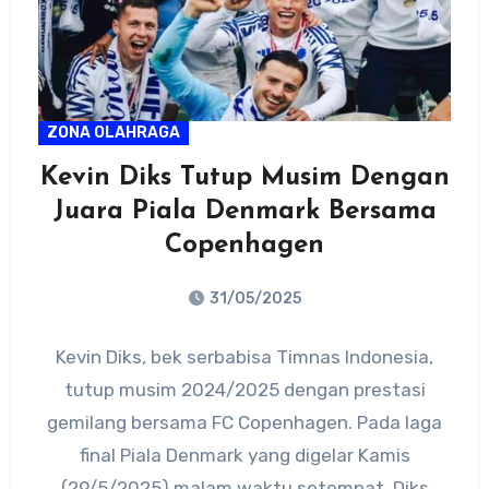
ZONA OLAHRAGA
Kevin Diks Tutup Musim Dengan
Juara Piala Denmark Bersama
Copenhagen
31/05/2025
No
Kevin Diks, bek serbabisa Timnas Indonesia,
Comments
tutup musim 2024/2025 dengan prestasi
gemilang bersama FC Copenhagen. Pada laga
final Piala Denmark yang digelar Kamis
(29/5/2025) malam waktu setempat, Diks