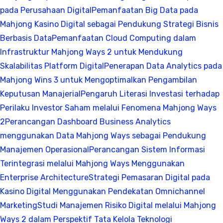
pada Perusahaan Digital
Pemanfaatan Big Data pada
Mahjong Kasino Digital sebagai Pendukung Strategi Bisnis
Berbasis Data
Pemanfaatan Cloud Computing dalam
Infrastruktur Mahjong Ways 2 untuk Mendukung
Skalabilitas Platform Digital
Penerapan Data Analytics pada
Mahjong Wins 3 untuk Mengoptimalkan Pengambilan
Keputusan Manajerial
Pengaruh Literasi Investasi terhadap
Perilaku Investor Saham melalui Fenomena Mahjong Ways
2
Perancangan Dashboard Business Analytics
menggunakan Data Mahjong Ways sebagai Pendukung
Manajemen Operasional
Perancangan Sistem Informasi
Terintegrasi melalui Mahjong Ways Menggunakan
Enterprise Architecture
Strategi Pemasaran Digital pada
Kasino Digital Menggunakan Pendekatan Omnichannel
Marketing
Studi Manajemen Risiko Digital melalui Mahjong
Ways 2 dalam Perspektif Tata Kelola Teknologi