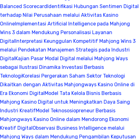
Balanced Scorecard
Identifikasi Hubungan Sentimen Digital
terhadap Nilai Perusahaan melalui Aktivitas Kasino
Online
Implementasi Artificial Intelligence pada Mahjong
Wins 3 dalam Mendukung Personalisasi Layanan
Digital
Interpretasi Keunggulan Kompetitif Mahjong Wins 3
melalui Pendekatan Manajemen Strategis pada Industri
Digital
Kajian Pasar Modal Digital melalui Mahjong Ways
sebagai Ilustrasi Dinamika Investasi Berbasis
Teknologi
Korelasi Pergerakan Saham Sektor Teknologi
Dikaitkan dengan Aktivitas Mahjongways Kasino Online di
Era Ekonomi Digital
Model Tata Kelola Bisnis Berbasis
Mahjong Kasino Digital untuk Meningkatkan Daya Saing
Industri Kreatif
Model Teknososiopreneur Berbasis
Mahjongways Kasino Online dalam Mendorong Ekonomi
Kreatif Digital
Observasi Business Intelligence melalui
Mahjong Ways dalam Mendukung Pengambilan Keputusan