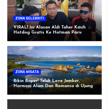
ZONA SELEBRITI
VIRAL! Ini Alasan Aldi Taher Kasih
Hotdog Gratis Ke Hotman Paris
ZONA WISATA
Bikin Baper! Teluk Love Jember,
Harmoni Alam Dan Romansa di Ujung
Selatan Jawa