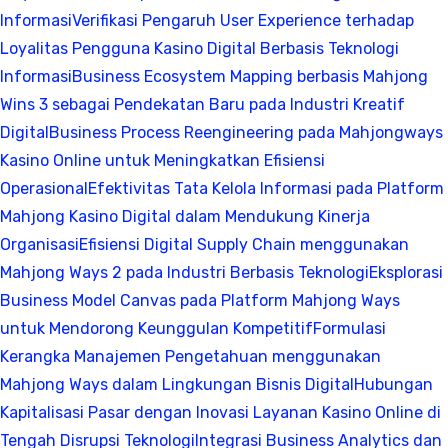
Informasi
Verifikasi Pengaruh User Experience terhadap
Loyalitas Pengguna Kasino Digital Berbasis Teknologi
Informasi
Business Ecosystem Mapping berbasis Mahjong
Wins 3 sebagai Pendekatan Baru pada Industri Kreatif
Digital
Business Process Reengineering pada Mahjongways
Kasino Online untuk Meningkatkan Efisiensi
Operasional
Efektivitas Tata Kelola Informasi pada Platform
Mahjong Kasino Digital dalam Mendukung Kinerja
Organisasi
Efisiensi Digital Supply Chain menggunakan
Mahjong Ways 2 pada Industri Berbasis Teknologi
Eksplorasi
Business Model Canvas pada Platform Mahjong Ways
untuk Mendorong Keunggulan Kompetitif
Formulasi
Kerangka Manajemen Pengetahuan menggunakan
Mahjong Ways dalam Lingkungan Bisnis Digital
Hubungan
Kapitalisasi Pasar dengan Inovasi Layanan Kasino Online di
Tengah Disrupsi Teknologi
Integrasi Business Analytics dan