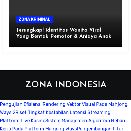
ZONA KRIMINAL
Terungkap! Identitas Wanita Viral
Yang Bentak Pemotor & Aniaya Anak
ZONA INDONESIA
Pengujian Efisiensi Rendering Vektor Visual Pada Mahjong
Ways 2
Riset Tingkat Kestabilan Latensi Streaming
Platform Live Kasino
Sistem Manajemen Algoritma Beban
Kerja Pada Platform Mahjong Ways
Pengembangan Fitur