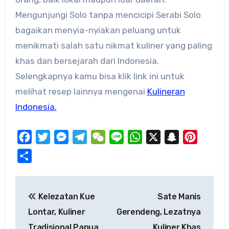
Mengunjungi Solo tanpa mencicipi Serabi Solo
bagaikan menyia-nyiakan peluang untuk
menikmati salah satu nikmat kuliner yang paling
khas dan bersejarah dari Indonesia.
Selengkapnya kamu bisa klik link ini untuk
melihat resep lainnya mengenai
Kulineran
Indonesia.
Facebook
Twitter
Messenger
Telegram
WeChat
Line
WhatsApp
X
Snapchat
Pinteres
Share
Post
Kelezatan ​Kue
Sate Manis
navigation
Lontar, Kuliner
Gerendeng, Lezatnya
Tradisional Papua
Kuliner Khas