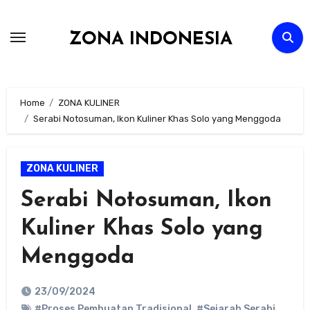
Skip
to
ZONA INDONESIA
content
Home
ZONA KULINER
Serabi Notosuman, Ikon Kuliner Khas Solo yang Menggoda
ZONA KULINER
Serabi Notosuman, Ikon
Kuliner Khas Solo yang
Menggoda
23/09/2024
#Proses Pembuatan Tradisional
,
#Sejarah Serabi