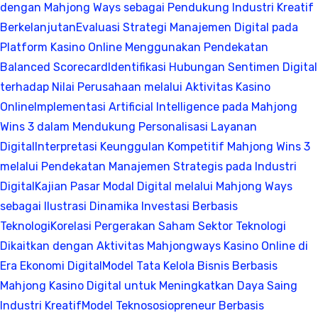
dengan Mahjong Ways sebagai Pendukung Industri Kreatif
Berkelanjutan
Evaluasi Strategi Manajemen Digital pada
Platform Kasino Online Menggunakan Pendekatan
Balanced Scorecard
Identifikasi Hubungan Sentimen Digital
terhadap Nilai Perusahaan melalui Aktivitas Kasino
Online
Implementasi Artificial Intelligence pada Mahjong
Wins 3 dalam Mendukung Personalisasi Layanan
Digital
Interpretasi Keunggulan Kompetitif Mahjong Wins 3
melalui Pendekatan Manajemen Strategis pada Industri
Digital
Kajian Pasar Modal Digital melalui Mahjong Ways
sebagai Ilustrasi Dinamika Investasi Berbasis
Teknologi
Korelasi Pergerakan Saham Sektor Teknologi
Dikaitkan dengan Aktivitas Mahjongways Kasino Online di
Era Ekonomi Digital
Model Tata Kelola Bisnis Berbasis
Mahjong Kasino Digital untuk Meningkatkan Daya Saing
Industri Kreatif
Model Teknososiopreneur Berbasis