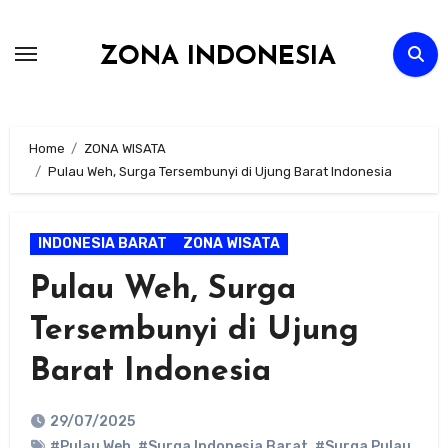
Skip
to
ZONA INDONESIA
content
Home
ZONA WISATA
Pulau Weh, Surga Tersembunyi di Ujung Barat Indonesia
INDONESIA BARAT
ZONA WISATA
Pulau Weh, Surga
Tersembunyi di Ujung
Barat Indonesia
29/07/2025
#Pulau Weh
,
#Surga Indonesia Barat
,
#Surga Pulau