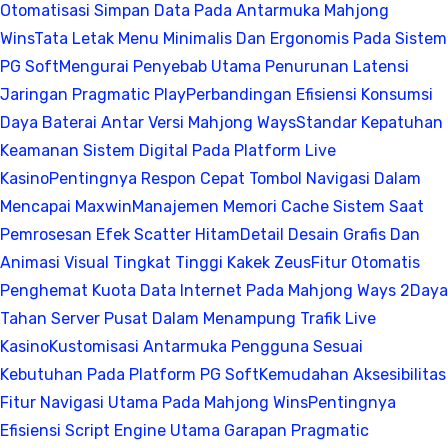
Otomatisasi Simpan Data Pada Antarmuka Mahjong
Wins
Tata Letak Menu Minimalis Dan Ergonomis Pada Sistem
PG Soft
Mengurai Penyebab Utama Penurunan Latensi
Jaringan Pragmatic Play
Perbandingan Efisiensi Konsumsi
Daya Baterai Antar Versi Mahjong Ways
Standar Kepatuhan
Keamanan Sistem Digital Pada Platform Live
Kasino
Pentingnya Respon Cepat Tombol Navigasi Dalam
Mencapai Maxwin
Manajemen Memori Cache Sistem Saat
Pemrosesan Efek Scatter Hitam
Detail Desain Grafis Dan
Animasi Visual Tingkat Tinggi Kakek Zeus
Fitur Otomatis
Penghemat Kuota Data Internet Pada Mahjong Ways 2
Daya
Tahan Server Pusat Dalam Menampung Trafik Live
Kasino
Kustomisasi Antarmuka Pengguna Sesuai
Kebutuhan Pada Platform PG Soft
Kemudahan Aksesibilitas
Fitur Navigasi Utama Pada Mahjong Wins
Pentingnya
Efisiensi Script Engine Utama Garapan Pragmatic