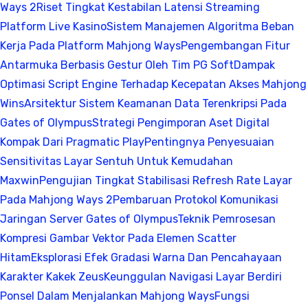
Ways 2
Riset Tingkat Kestabilan Latensi Streaming
Platform Live Kasino
Sistem Manajemen Algoritma Beban
Kerja Pada Platform Mahjong Ways
Pengembangan Fitur
Antarmuka Berbasis Gestur Oleh Tim PG Soft
Dampak
Optimasi Script Engine Terhadap Kecepatan Akses Mahjong
Wins
Arsitektur Sistem Keamanan Data Terenkripsi Pada
Gates of Olympus
Strategi Pengimporan Aset Digital
Kompak Dari Pragmatic Play
Pentingnya Penyesuaian
Sensitivitas Layar Sentuh Untuk Kemudahan
Maxwin
Pengujian Tingkat Stabilisasi Refresh Rate Layar
Pada Mahjong Ways 2
Pembaruan Protokol Komunikasi
Jaringan Server Gates of Olympus
Teknik Pemrosesan
Kompresi Gambar Vektor Pada Elemen Scatter
Hitam
Eksplorasi Efek Gradasi Warna Dan Pencahayaan
Karakter Kakek Zeus
Keunggulan Navigasi Layar Berdiri
Ponsel Dalam Menjalankan Mahjong Ways
Fungsi