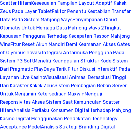
Scatter Hitam
Kesesuaian Tampilan Layout Adaptif Kakek
Zeus Pada Layar Tablet
Faktor Penentu Kestabilan Transfer
Data Pada Sistem Mahjong Ways
Penyimpanan Cloud
Otomatis Untuk Menjaga Data Mahjong Ways 2
Tingkat
Kepuasan Pengguna Terhadap Kecepatan Respon Mahjong
Wins
Fitur Reset Akun Mandiri Demi Keamanan Akses Gates
of Olympus
Inovasi Integrasi Antarmuka Pengguna Pada
Sistem PG Soft
Meneliti Keunggulan Struktur Kode Sistem
Dari Pragmatic Play
Daya Tarik Fitur Diskusi Interaktif Pada
Layanan Live Kasino
Visualisasi Animasi Beresolusi Tinggi
Dari Karakter Kakek Zeus
Sistem Pembagian Beban Server
Untuk Menjamin Ketersediaan Maxwin
Menguji
Responsivitas Akses Sistem Saat Kemunculan Scatter
Hitam
Analisis Perilaku Konsumen Digital terhadap Mahjong
Kasino Digital Menggunakan Pendekatan Technology
Acceptance Model
Analisis Strategi Branding Digital