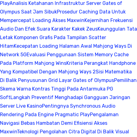
Play
Analisis Ketahanan Infrastruktur Server Gates of
Olympus Saat Jam Sibuk
Prosedur Caching Data Untuk
Mempercepat Loading Akses Maxwin
Kejernihan Frekuensi
Audio Dan Efek Suara Karakter Kakek Zeus
Keunggulan Tata
Letak Komponen Grafis Pada Tampilan Scatter
Hitam
Kecepatan Loading Halaman Awal Mahjong Ways Di
Network 5G
Evaluasi Penggunaan Sistem Memory Cache
Pada Platform Mahjong Wins
Kriteria Perangkat Handphone
Yang Kompatibel Dengan Mahjong Ways 2
Sisi Matematika
Di Balik Penyusunan Grid Layar Gates of Olympus
Pemilihan
Skema Warna Kontras Tinggi Pada Antarmuka PG
Soft
Langkah Preventif Menghadapi Gangguan Jaringan
Server Live Kasino
Pentingnya Synchronous Audio
Rendering Pada Engine Pragmatic Play
Pengalaman
Navigasi Bebas Hambatan Demi Efisiensi Akses
Maxwin
Teknologi Pengolahan Citra Digital Di Balik Visual