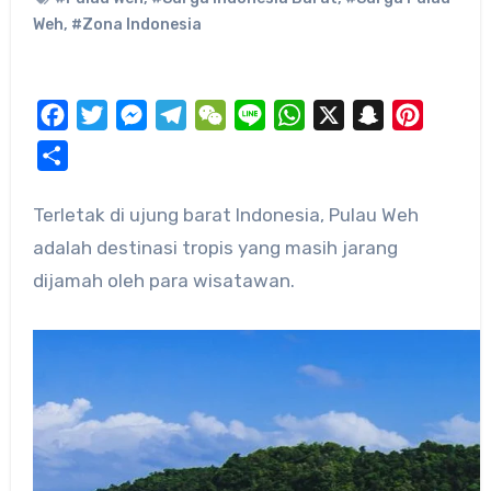
Weh
,
#Zona Indonesia
Facebook
Twitter
Messenger
Telegram
WeChat
Line
WhatsApp
X
Snapchat
Pinteres
Share
Terletak di ujung barat Indonesia, Pulau Weh
adalah destinasi tropis yang masih jarang
dijamah oleh para wisatawan.