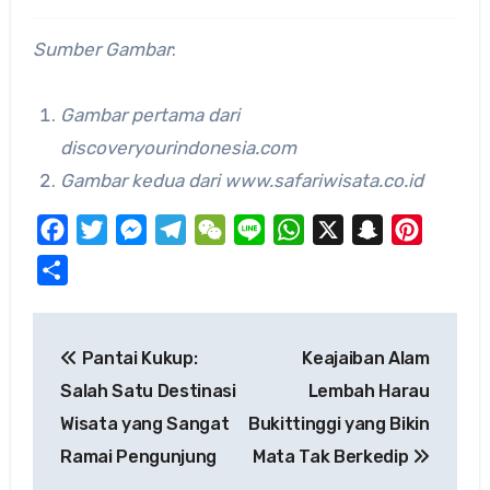
Sumber Gambar
:
Gambar pertama dari
discoveryourindonesia.com
Gambar kedua dari www.safariwisata.co.id
Facebook
Twitter
Messenger
Telegram
WeChat
Line
WhatsApp
X
Snapchat
Pinteres
Share
Post
Pantai Kukup:
Keajaiban Alam
navigation
Salah Satu Destinasi
Lembah Harau
Wisata yang Sangat
Bukittinggi yang Bikin
Ramai Pengunjung
Mata Tak Berkedip