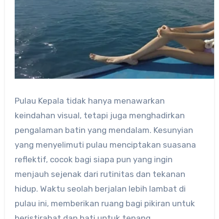
Pulau Kepala tidak hanya menawarkan
keindahan visual, tetapi juga menghadirkan
pengalaman batin yang mendalam. Kesunyian
yang menyelimuti pulau menciptakan suasana
reflektif, cocok bagi siapa pun yang ingin
menjauh sejenak dari rutinitas dan tekanan
hidup. Waktu seolah berjalan lebih lambat di
pulau ini, memberikan ruang bagi pikiran untuk
beristirahat dan hati untuk tenang.