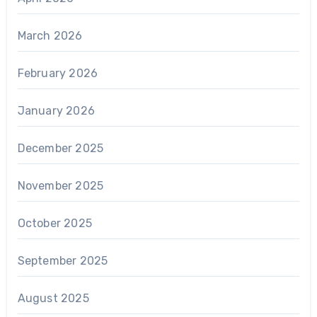
March 2026
February 2026
January 2026
December 2025
November 2025
October 2025
September 2025
August 2025