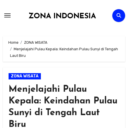
Skip
to
ZONA INDONESIA
content
Home
ZONA WISATA
Menjelajahi Pulau Kepala: Keindahan Pulau Sunyi di Tengah
Laut Biru
ZONA WISATA
Menjelajahi Pulau
Kepala: Keindahan Pulau
Sunyi di Tengah Laut
Biru