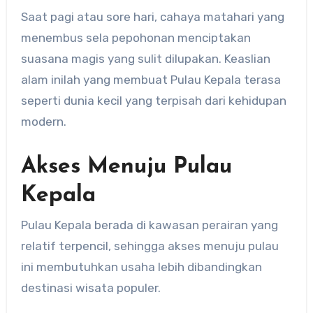
Saat pagi atau sore hari, cahaya matahari yang
menembus sela pepohonan menciptakan
suasana magis yang sulit dilupakan. Keaslian
alam inilah yang membuat Pulau Kepala terasa
seperti dunia kecil yang terpisah dari kehidupan
modern.
Akses Menuju Pulau
Kepala
Pulau Kepala berada di kawasan perairan yang
relatif terpencil, sehingga akses menuju pulau
ini membutuhkan usaha lebih dibandingkan
destinasi wisata populer.