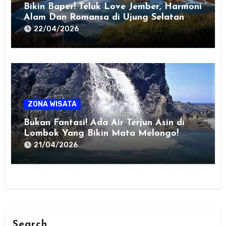
Bikin Baper! Teluk Love Jember, Harmoni
Alam Dan Romansa di Ujung Selatan
Jawa
22/04/2026
ZONA WISATA
Bukan Fantasi! Ada Air Terjun Asin di
Lombok Yang Bikin Mata Melongo!
21/04/2026
Search