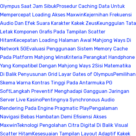
Olympus Saat Jam Sibuk
Prosedur Caching Data Untuk
Mempercepat Loading Akses Maxwin
Kejernihan Frekuensi
Audio Dan Efek Suara Karakter Kakek Zeus
Keunggulan Tata
Letak Komponen Grafis Pada Tampilan Scatter
Hitam
Kecepatan Loading Halaman Awal Mahjong Ways Di
Network 5G
Evaluasi Penggunaan Sistem Memory Cache
Pada Platform Mahjong Wins
Kriteria Perangkat Handphone
Yang Kompatibel Dengan Mahjong Ways 2
Sisi Matematika
Di Balik Penyusunan Grid Layar Gates of Olympus
Pemilihan
Skema Warna Kontras Tinggi Pada Antarmuka PG
Soft
Langkah Preventif Menghadapi Gangguan Jaringan
Server Live Kasino
Pentingnya Synchronous Audio
Rendering Pada Engine Pragmatic Play
Pengalaman
Navigasi Bebas Hambatan Demi Efisiensi Akses
Maxwin
Teknologi Pengolahan Citra Digital Di Balik Visual
Scatter Hitam
Kesesuaian Tampilan Layout Adaptif Kakek