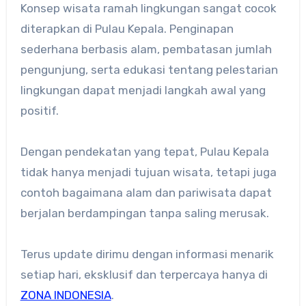
Konsep wisata ramah lingkungan sangat cocok
diterapkan di Pulau Kepala. Penginapan
sederhana berbasis alam, pembatasan jumlah
pengunjung, serta edukasi tentang pelestarian
lingkungan dapat menjadi langkah awal yang
positif.
Dengan pendekatan yang tepat, Pulau Kepala
tidak hanya menjadi tujuan wisata, tetapi juga
contoh bagaimana alam dan pariwisata dapat
berjalan berdampingan tanpa saling merusak.
Terus update dirimu dengan informasi menarik
setiap hari, eksklusif dan terpercaya hanya di
ZONA INDONESIA
.