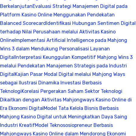
Berkelanjutan
Evaluasi Strategi Manajemen Digital pada
Platform Kasino Online Menggunakan Pendekatan
Balanced Scorecard
Identifikasi Hubungan Sentimen Digital
terhadap Nilai Perusahaan melalui Aktivitas Kasino
Online
Implementasi Artificial Intelligence pada Mahjong
Wins 3 dalam Mendukung Personalisasi Layanan
Digital
Interpretasi Keunggulan Kompetitif Mahjong Wins 3
melalui Pendekatan Manajemen Strategis pada Industri
Digital
Kajian Pasar Modal Digital melalui Mahjong Ways
sebagai Ilustrasi Dinamika Investasi Berbasis
Teknologi
Korelasi Pergerakan Saham Sektor Teknologi
Dikaitkan dengan Aktivitas Mahjongways Kasino Online di
Era Ekonomi Digital
Model Tata Kelola Bisnis Berbasis
Mahjong Kasino Digital untuk Meningkatkan Daya Saing
Industri Kreatif
Model Teknososiopreneur Berbasis
Mahjongways Kasino Online dalam Mendorong Ekonomi