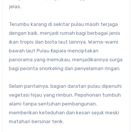
jelas.
Terumbu karang di sekitar pulau masih terjaga
dengan baik, menjadi rumah bagi berbagai jenis
ikan tropis dan biota laut lainnya. Warna-warni
bawah laut Pulau Kepala menciptakan
panorama yang memukau, menjadikannya surga
bagi pecinta snorkeling dan penyelaman ringan.
Selain pantainya, bagian daratan pulau dipenuhi
vegetasi hijau yang rimbun. Pepohonan tumbuh
alami tanpa sentuhan pembangunan,
memberikan keteduhan dan kesan sejuk meski
matahari bersinar terik.