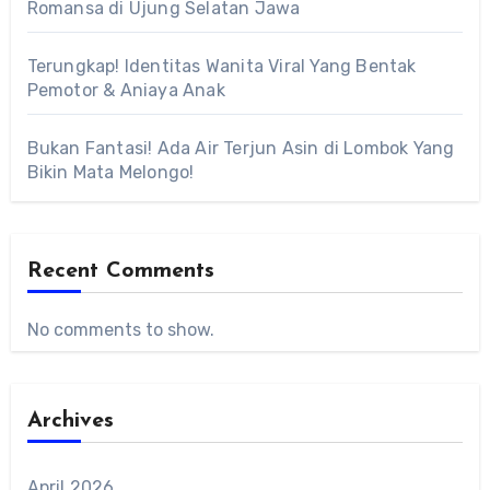
Romansa di Ujung Selatan Jawa
Terungkap! Identitas Wanita Viral Yang Bentak
Pemotor & Aniaya Anak
Bukan Fantasi! Ada Air Terjun Asin di Lombok Yang
Bikin Mata Melongo!
Recent Comments
No comments to show.
Archives
April 2026