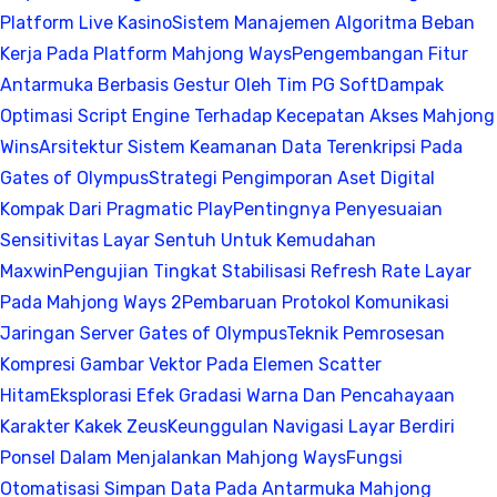
Platform Live Kasino
Sistem Manajemen Algoritma Beban
Kerja Pada Platform Mahjong Ways
Pengembangan Fitur
Antarmuka Berbasis Gestur Oleh Tim PG Soft
Dampak
Optimasi Script Engine Terhadap Kecepatan Akses Mahjong
Wins
Arsitektur Sistem Keamanan Data Terenkripsi Pada
Gates of Olympus
Strategi Pengimporan Aset Digital
Kompak Dari Pragmatic Play
Pentingnya Penyesuaian
Sensitivitas Layar Sentuh Untuk Kemudahan
Maxwin
Pengujian Tingkat Stabilisasi Refresh Rate Layar
Pada Mahjong Ways 2
Pembaruan Protokol Komunikasi
Jaringan Server Gates of Olympus
Teknik Pemrosesan
Kompresi Gambar Vektor Pada Elemen Scatter
Hitam
Eksplorasi Efek Gradasi Warna Dan Pencahayaan
Karakter Kakek Zeus
Keunggulan Navigasi Layar Berdiri
Ponsel Dalam Menjalankan Mahjong Ways
Fungsi
Otomatisasi Simpan Data Pada Antarmuka Mahjong