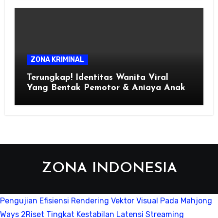
ZONA KRIMINAL
Terungkap! Identitas Wanita Viral
Yang Bentak Pemotor & Aniaya Anak
ZONA INDONESIA
Pengujian Efisiensi Rendering Vektor Visual Pada Mahjong
Ways 2
Riset Tingkat Kestabilan Latensi Streaming