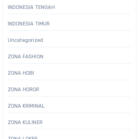
INDONESIA TENGAH
INDONESIA TIMUR
Uncategorized
ZONA FASHION
ZONA HOBI
ZONA HOROR
ZONA KRIMINAL
ZONA KULINER
ZONA LOKER