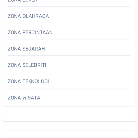
ZONA OLAHRAGA
ZONA PERCINTAAN
ZONA SEJARAH
ZONA SELEBRITI
ZONA TEKNOLOGI
ZONA WISATA