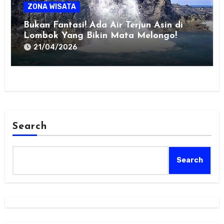
ZONA WISATA
Bukan Fantasi! Ada Air Terjun Asin di
Lombok Yang Bikin Mata Melongo!
21/04/2026
Search
Search