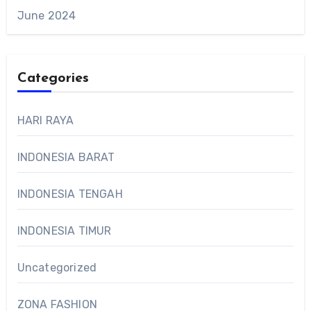
June 2024
Categories
HARI RAYA
INDONESIA BARAT
INDONESIA TENGAH
INDONESIA TIMUR
Uncategorized
ZONA FASHION