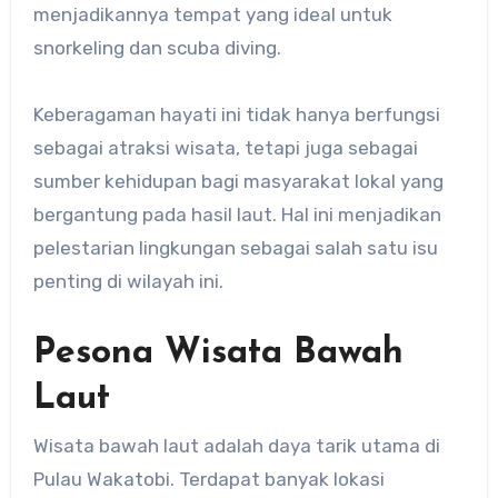
menjadikannya tempat yang ideal untuk
snorkeling dan scuba diving.
Keberagaman hayati ini tidak hanya berfungsi
sebagai atraksi wisata, tetapi juga sebagai
sumber kehidupan bagi masyarakat lokal yang
bergantung pada hasil laut. Hal ini menjadikan
pelestarian lingkungan sebagai salah satu isu
penting di wilayah ini.
Pesona Wisata Bawah
Laut
Wisata bawah laut adalah daya tarik utama di
Pulau Wakatobi. Terdapat banyak lokasi