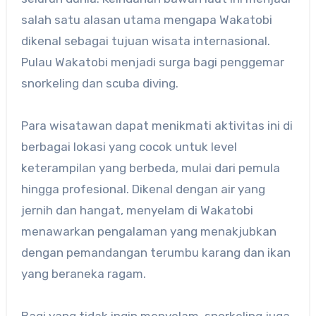
salah satu alasan utama mengapa Wakatobi
dikenal sebagai tujuan wisata internasional.
Pulau Wakatobi menjadi surga bagi penggemar
snorkeling dan scuba diving.
Para wisatawan dapat menikmati aktivitas ini di
berbagai lokasi yang cocok untuk level
keterampilan yang berbeda, mulai dari pemula
hingga profesional. Dikenal dengan air yang
jernih dan hangat, menyelam di Wakatobi
menawarkan pengalaman yang menakjubkan
dengan pemandangan terumbu karang dan ikan
yang beraneka ragam.
Bagi yang tidak ingin menyelam, snorkeling juga