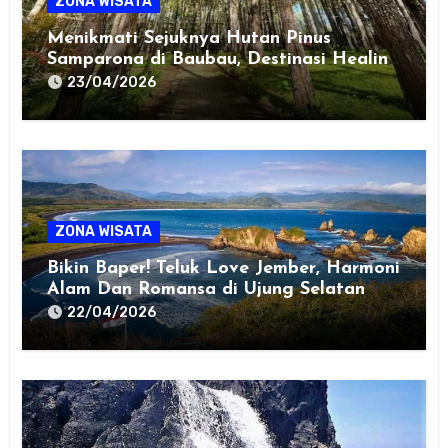
ZONA WISATA
Menikmati Sejuknya Hutan Pinus
Samparona di Baubau, Destinasi Healing
Favorit!
23/04/2026
ZONA WISATA
Bikin Baper! Teluk Love Jember, Harmoni
Alam Dan Romansa di Ujung Selatan
Jawa
22/04/2026