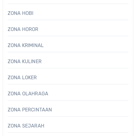
ZONA HOBI
ZONA HOROR
ZONA KRIMINAL
ZONA KULINER
ZONA LOKER
ZONA OLAHRAGA
ZONA PERCINTAAN
ZONA SEJARAH