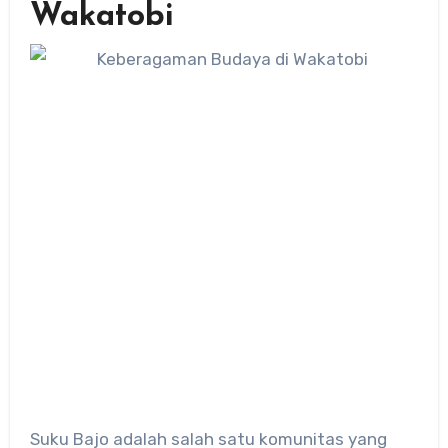
Wakatobi
Suku Bajo adalah salah satu komunitas yang