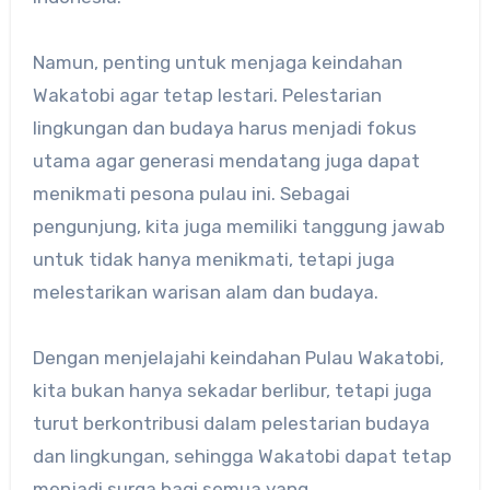
Namun, penting untuk menjaga keindahan
Wakatobi agar tetap lestari. Pelestarian
lingkungan dan budaya harus menjadi fokus
utama agar generasi mendatang juga dapat
menikmati pesona pulau ini. Sebagai
pengunjung, kita juga memiliki tanggung jawab
untuk tidak hanya menikmati, tetapi juga
melestarikan warisan alam dan budaya.
Dengan menjelajahi keindahan Pulau Wakatobi,
kita bukan hanya sekadar berlibur, tetapi juga
turut berkontribusi dalam pelestarian budaya
dan lingkungan, sehingga Wakatobi dapat tetap
menjadi surga bagi semua yang