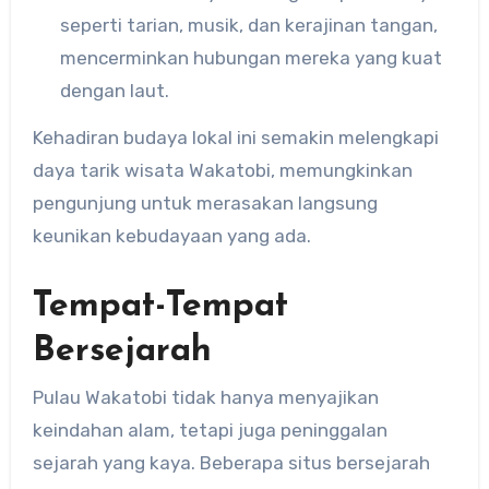
seperti tarian, musik, dan kerajinan tangan,
mencerminkan hubungan mereka yang kuat
dengan laut.
Kehadiran budaya lokal ini semakin melengkapi
daya tarik wisata Wakatobi, memungkinkan
pengunjung untuk merasakan langsung
keunikan kebudayaan yang ada.
Tempat-Tempat
Bersejarah
Pulau Wakatobi tidak hanya menyajikan
keindahan alam, tetapi juga peninggalan
sejarah yang kaya. Beberapa situs bersejarah