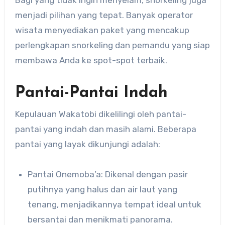
menjadi pilihan yang tepat. Banyak operator
wisata menyediakan paket yang mencakup
perlengkapan snorkeling dan pemandu yang siap
membawa Anda ke spot-spot terbaik.
Pantai-Pantai Indah
Kepulauan Wakatobi dikelilingi oleh pantai-
pantai yang indah dan masih alami. Beberapa
pantai yang layak dikunjungi adalah:
Pantai Onemoba’a: Dikenal dengan pasir
putihnya yang halus dan air laut yang
tenang, menjadikannya tempat ideal untuk
bersantai dan menikmati panorama.