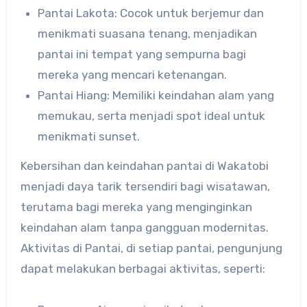
Pantai Lakota: Cocok untuk berjemur dan
menikmati suasana tenang, menjadikan
pantai ini tempat yang sempurna bagi
mereka yang mencari ketenangan.
Pantai Hiang: Memiliki keindahan alam yang
memukau, serta menjadi spot ideal untuk
menikmati sunset.
Kebersihan dan keindahan pantai di Wakatobi
menjadi daya tarik tersendiri bagi wisatawan,
terutama bagi mereka yang menginginkan
keindahan alam tanpa gangguan modernitas.
Aktivitas di Pantai, di setiap pantai, pengunjung
dapat melakukan berbagai aktivitas, seperti: