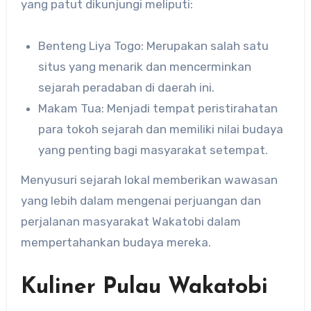
yang patut dikunjungi meliputi:
Benteng Liya Togo: Merupakan salah satu
situs yang menarik dan mencerminkan
sejarah peradaban di daerah ini.
Makam Tua: Menjadi tempat peristirahatan
para tokoh sejarah dan memiliki nilai budaya
yang penting bagi masyarakat setempat.
Menyusuri sejarah lokal memberikan wawasan
yang lebih dalam mengenai perjuangan dan
perjalanan masyarakat Wakatobi dalam
mempertahankan budaya mereka.
Kuliner Pulau Wakatobi