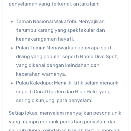
penyelaman yang terkenal, antara lain:
Taman Nasional Wakatobi: Menyajikan
terumbu karang yang spektakuler dan
keanekaragaman hayati.
Pulau Tomia: Menawarkan beberapa spot
diving yang populer seperti Roma Dive Spot,
yang dikenal dengan keindahan dan
kecerahan warnanya.
Pulau Kaledupa: Memiliki titik selam menarik
seperti Coral Garden dan Blue Hole, yang
sering dikunjungi para penyelam.
Setiap lokasi menyelam menyajikan pesona unik
yang mampu menarik perhatian penyelam dari
seluruh dunia. Keindahan bawah laut ini menjadi