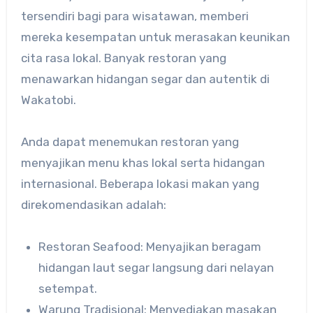
tersendiri bagi para wisatawan, memberi
mereka kesempatan untuk merasakan keunikan
cita rasa lokal. Banyak restoran yang
menawarkan hidangan segar dan autentik di
Wakatobi.
Anda dapat menemukan restoran yang
menyajikan menu khas lokal serta hidangan
internasional. Beberapa lokasi makan yang
direkomendasikan adalah:
Restoran Seafood: Menyajikan beragam
hidangan laut segar langsung dari nelayan
setempat.
Warung Tradisional: Menyediakan masakan