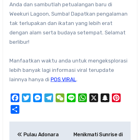
Anda dan sambutlah petualangan baru di
Weekuri Lagoon, Sumba! Dapatkan pengalaman
tak terlupakan dan ikatan yang lebih erat
dengan alam serta budaya setempat. Selamat
berlibur!
Manfaatkan waktu anda untuk mengeksplorasi
lebih banyak lagi informasi viral terupdate
lainnya hanya di
POS VIRAL
.
Facebook
Twitter
Messenger
Telegram
WeChat
Line
WhatsApp
X
Snapchat
Pinteres
Share
Post
Pulau Adonara
Menikmati Sunrise di