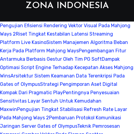
ZONA INDONESIA
Pengujian Efisiensi Rendering Vektor Visual Pada Mahjong
Ways 2
Riset Tingkat Kestabilan Latensi Streaming
Platform Live Kasino
Sistem Manajemen Algoritma Beban
Kerja Pada Platform Mahjong Ways
Pengembangan Fitur
Antarmuka Berbasis Gestur Oleh Tim PG Soft
Dampak
Optimasi Script Engine Terhadap Kecepatan Akses Mahjong
Wins
Arsitektur Sistem Keamanan Data Terenkripsi Pada
Gates of Olympus
Strategi Pengimporan Aset Digital
Kompak Dari Pragmatic Play
Pentingnya Penyesuaian
Sensitivitas Layar Sentuh Untuk Kemudahan
Maxwin
Pengujian Tingkat Stabilisasi Refresh Rate Layar
Pada Mahjong Ways 2
Pembaruan Protokol Komunikasi
Jaringan Server Gates of Olympus
Teknik Pemrosesan