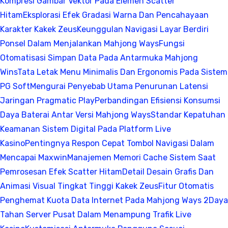
Kompresi Gambar Vektor Pada Elemen Scatter
Hitam
Eksplorasi Efek Gradasi Warna Dan Pencahayaan
Karakter Kakek Zeus
Keunggulan Navigasi Layar Berdiri
Ponsel Dalam Menjalankan Mahjong Ways
Fungsi
Otomatisasi Simpan Data Pada Antarmuka Mahjong
Wins
Tata Letak Menu Minimalis Dan Ergonomis Pada Sistem
PG Soft
Mengurai Penyebab Utama Penurunan Latensi
Jaringan Pragmatic Play
Perbandingan Efisiensi Konsumsi
Daya Baterai Antar Versi Mahjong Ways
Standar Kepatuhan
Keamanan Sistem Digital Pada Platform Live
Kasino
Pentingnya Respon Cepat Tombol Navigasi Dalam
Mencapai Maxwin
Manajemen Memori Cache Sistem Saat
Pemrosesan Efek Scatter Hitam
Detail Desain Grafis Dan
Animasi Visual Tingkat Tinggi Kakek Zeus
Fitur Otomatis
Penghemat Kuota Data Internet Pada Mahjong Ways 2
Daya
Tahan Server Pusat Dalam Menampung Trafik Live