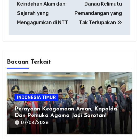
navigation
Keindahan Alam dan
Danau Kelimutu
Sejarah yang
Pemandangan yang
Mengagumkan di NTT
Tak Terlupakan
Bacaan Terkait
INDONESIA TIMUR
Perayaan Keagamaan Aman, Kapolda
Dan Pemuka Agama Jadi Sorotan!
07/04/2026