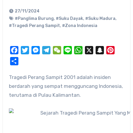
27/11/2024
#Panglima Burung
,
#Suku Dayak
,
#Suku Madura
,
#Tragedi Perang Sampit
,
#Zona Indonesia
Facebook
Twitter
Messenger
Telegram
WeChat
Line
WhatsApp
X
Snapchat
Pinteres
Share
Tragedi Perang Sampit 2001 adalah insiden
berdarah yang sempat mengguncang Indonesia,
terutama di Pulau Kalimantan.