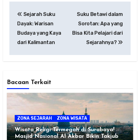
Post
Sejarah Suku
Suku Betawi dalam
navigation
Dayak: Warisan
Sorotan: Apa yang
Budaya yang Kaya
Bisa Kita Pelajari dari
dari Kalimantan
Sejarahnya?
Bacaan Terkait
ZONA SEJARAH
ZONA WISATA
Wisata Religi Termegah di Surabaya!
Masjid Nasional Al Akbar Bikin Takjub