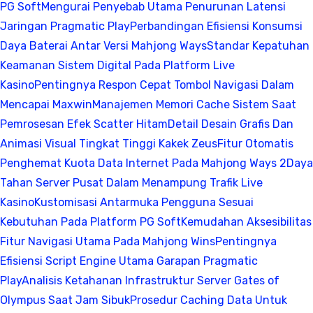
PG Soft
Mengurai Penyebab Utama Penurunan Latensi
Jaringan Pragmatic Play
Perbandingan Efisiensi Konsumsi
Daya Baterai Antar Versi Mahjong Ways
Standar Kepatuhan
Keamanan Sistem Digital Pada Platform Live
Kasino
Pentingnya Respon Cepat Tombol Navigasi Dalam
Mencapai Maxwin
Manajemen Memori Cache Sistem Saat
Pemrosesan Efek Scatter Hitam
Detail Desain Grafis Dan
Animasi Visual Tingkat Tinggi Kakek Zeus
Fitur Otomatis
Penghemat Kuota Data Internet Pada Mahjong Ways 2
Daya
Tahan Server Pusat Dalam Menampung Trafik Live
Kasino
Kustomisasi Antarmuka Pengguna Sesuai
Kebutuhan Pada Platform PG Soft
Kemudahan Aksesibilitas
Fitur Navigasi Utama Pada Mahjong Wins
Pentingnya
Efisiensi Script Engine Utama Garapan Pragmatic
Play
Analisis Ketahanan Infrastruktur Server Gates of
Olympus Saat Jam Sibuk
Prosedur Caching Data Untuk