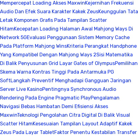
Mempercepat Loading Akses Maxwin
Kejernihan Frekuensi
Audio Dan Efek Suara Karakter Kakek Zeus
Keunggulan Tata
Letak Komponen Grafis Pada Tampilan Scatter
Hitam
Kecepatan Loading Halaman Awal Mahjong Ways Di
Network 5G
Evaluasi Penggunaan Sistem Memory Cache
Pada Platform Mahjong Wins
Kriteria Perangkat Handphone
Yang Kompatibel Dengan Mahjong Ways 2
Sisi Matematika
Di Balik Penyusunan Grid Layar Gates of Olympus
Pemilihan
Skema Warna Kontras Tinggi Pada Antarmuka PG
Soft
Langkah Preventif Menghadapi Gangguan Jaringan
Server Live Kasino
Pentingnya Synchronous Audio
Rendering Pada Engine Pragmatic Play
Pengalaman
Navigasi Bebas Hambatan Demi Efisiensi Akses
Maxwin
Teknologi Pengolahan Citra Digital Di Balik Visual
Scatter Hitam
Kesesuaian Tampilan Layout Adaptif Kakek
Zeus Pada Layar Tablet
Faktor Penentu Kestabilan Transfer