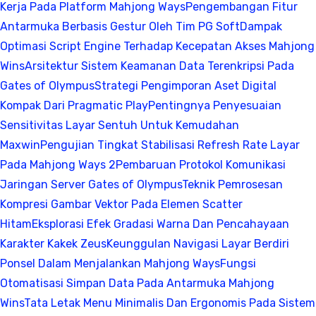
Kerja Pada Platform Mahjong Ways
Pengembangan Fitur
Antarmuka Berbasis Gestur Oleh Tim PG Soft
Dampak
Optimasi Script Engine Terhadap Kecepatan Akses Mahjong
Wins
Arsitektur Sistem Keamanan Data Terenkripsi Pada
Gates of Olympus
Strategi Pengimporan Aset Digital
Kompak Dari Pragmatic Play
Pentingnya Penyesuaian
Sensitivitas Layar Sentuh Untuk Kemudahan
Maxwin
Pengujian Tingkat Stabilisasi Refresh Rate Layar
Pada Mahjong Ways 2
Pembaruan Protokol Komunikasi
Jaringan Server Gates of Olympus
Teknik Pemrosesan
Kompresi Gambar Vektor Pada Elemen Scatter
Hitam
Eksplorasi Efek Gradasi Warna Dan Pencahayaan
Karakter Kakek Zeus
Keunggulan Navigasi Layar Berdiri
Ponsel Dalam Menjalankan Mahjong Ways
Fungsi
Otomatisasi Simpan Data Pada Antarmuka Mahjong
Wins
Tata Letak Menu Minimalis Dan Ergonomis Pada Sistem