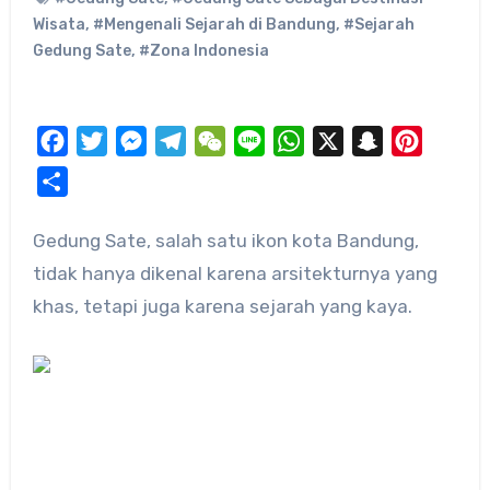
Wisata
,
#Mengenali Sejarah di Bandung
,
#Sejarah
Gedung Sate
,
#Zona Indonesia
Facebook
Twitter
Messenger
Telegram
WeChat
Line
WhatsApp
X
Snapchat
Pinteres
Share
Gedung Sate, salah satu ikon kota Bandung,
tidak hanya dikenal karena arsitekturnya yang
khas, tetapi juga karena sejarah yang kaya.