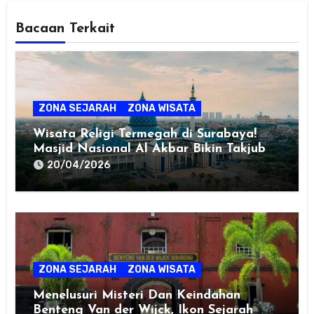
Bacaan Terkait
ZONA SEJARAH
ZONA WISATA
Wisata Religi Termegah di Surabaya!
Masjid Nasional Al Akbar Bikin Takjub
20/04/2026
ZONA SEJARAH
ZONA WISATA
Menelusuri Misteri Dan Keindahan
Benteng Van der Wijck, Ikon Sejarah