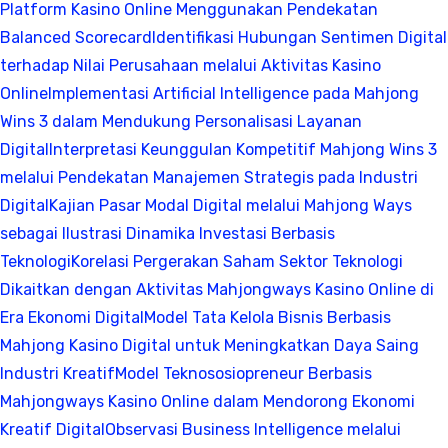
Platform Kasino Online Menggunakan Pendekatan
Balanced Scorecard
Identifikasi Hubungan Sentimen Digital
terhadap Nilai Perusahaan melalui Aktivitas Kasino
Online
Implementasi Artificial Intelligence pada Mahjong
Wins 3 dalam Mendukung Personalisasi Layanan
Digital
Interpretasi Keunggulan Kompetitif Mahjong Wins 3
melalui Pendekatan Manajemen Strategis pada Industri
Digital
Kajian Pasar Modal Digital melalui Mahjong Ways
sebagai Ilustrasi Dinamika Investasi Berbasis
Teknologi
Korelasi Pergerakan Saham Sektor Teknologi
Dikaitkan dengan Aktivitas Mahjongways Kasino Online di
Era Ekonomi Digital
Model Tata Kelola Bisnis Berbasis
Mahjong Kasino Digital untuk Meningkatkan Daya Saing
Industri Kreatif
Model Teknososiopreneur Berbasis
Mahjongways Kasino Online dalam Mendorong Ekonomi
Kreatif Digital
Observasi Business Intelligence melalui