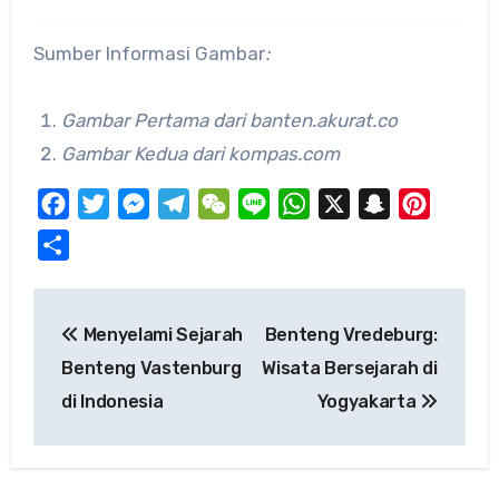
Sumber Informasi Gambar
:
Gambar Pertama dari banten.akurat.co
Gambar Kedua dari kompas.com
Facebook
Twitter
Messenger
Telegram
WeChat
Line
WhatsApp
X
Snapchat
Pinteres
Share
Post
Menyelami Sejarah
Benteng Vredeburg:
navigation
Benteng Vastenburg
Wisata Bersejarah di
di Indonesia
Yogyakarta