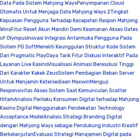
Data Pada Sistem Mahjong Ways
Penyimpanan Cloud
Otomatis Untuk Menjaga Data Mahjong Ways 2
Tingkat
Kepuasan Pengguna Terhadap Kecepatan Respon Mahjong
Wins
Fitur Reset Akun Mandiri Demi Keamanan Akses Gates
of Olympus
Inovasi Integrasi Antarmuka Pengguna Pada
Sistem PG Soft
Meneliti Keunggulan Struktur Kode Sistem
Dari Pragmatic Play
Daya Tarik Fitur Diskusi Interaktif Pada
Layanan Live Kasino
Visualisasi Animasi Beresolusi Tinggi
Dari Karakter Kakek Zeus
Sistem Pembagian Beban Server
Untuk Menjamin Ketersediaan Maxwin
Menguji
Responsivitas Akses Sistem Saat Kemunculan Scatter
Hitam
Analisis Perilaku Konsumen Digital terhadap Mahjong
Kasino Digital Menggunakan Pendekatan Technology
Acceptance Model
Analisis Strategi Branding Digital
dengan Mahjong Ways sebagai Pendukung Industri Kreatif
Berkelanjutan
Evaluasi Strategi Manajemen Digital pada