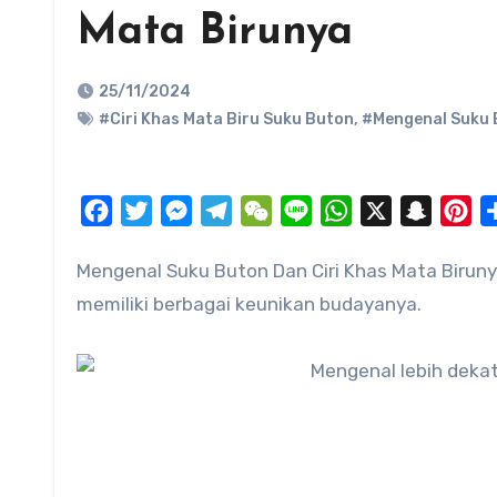
Mata Birunya
25/11/2024
#Ciri Khas Mata Biru Suku Buton
,
#Mengenal Suku 
Facebook
Twitter
Messenger
Telegram
WeChat
Line
WhatsApp
X
Snapch
Pi
Mengenal Suku Buton Dan Ciri Khas Mata Birunya, yang mendiami pulau Buton di Provinsi Sulawesi Tenggara
memiliki berbagai keunikan budayanya.