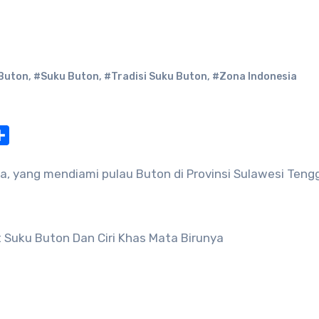
Buton
,
#Suku Buton
,
#Tradisi Suku Buton
,
#Zona Indonesia
at
nterest
Share