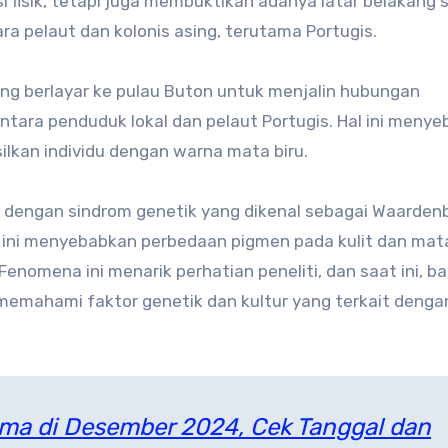
si fisik, tetapi juga membuktikan adanya latar belakang 
a pelaut dan kolonis asing, terutama Portugis.
ng berlayar ke pulau Buton untuk menjalin hubungan
tara penduduk lokal dan pelaut Portugis. Hal ini meny
lkan individu dengan warna mata biru.
 dengan sindrom genetik yang dikenal sebagai Waarden
om ini menyebabkan perbedaan pigmen pada kulit dan mata
Fenomena ini menarik perhatian peneliti, dan saat ini, b
 memahami faktor genetik dan kultur yang terkait denga
ama di Desember 2024, Cek Tanggal dan