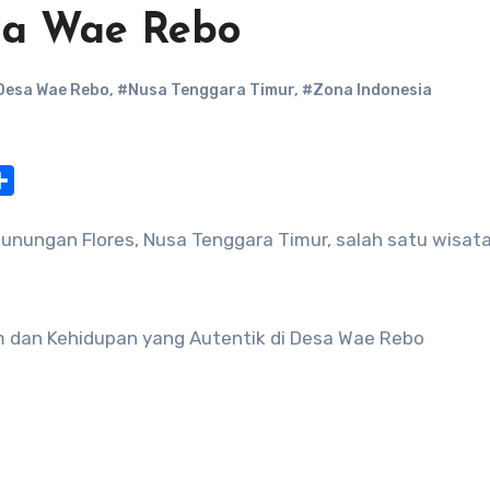
esa Wae Rebo
Desa Wae Rebo
,
#Nusa Tenggara Timur
,
#Zona Indonesia
at
nterest
Share