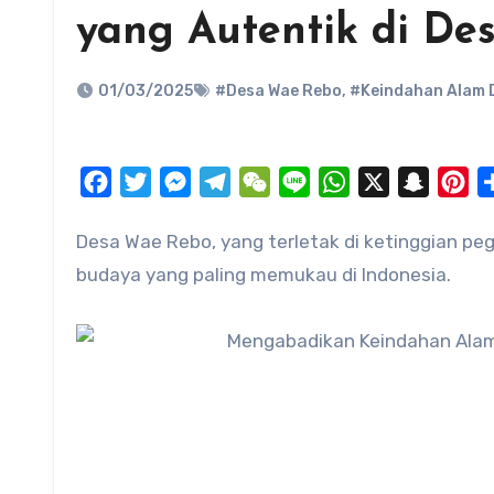
yang Autentik di D
01/03/2025
#Desa Wae Rebo
,
#Keindahan Alam 
Facebook
Twitter
Messenger
Telegram
WeChat
Line
WhatsApp
X
Snapch
Pi
Desa Wae Rebo, yang terletak di ketinggian pegunungan Flores, Nusa Tenggara Timur, salah satu wisata
budaya yang paling memukau di Indonesia.