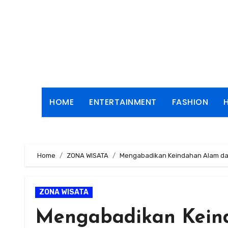
Skip
to
content
HOME
ENTERTAINMENT
FASHION
Home
ZONA WISATA
Mengabadikan Keindahan Alam dan
ZONA WISATA
Mengabadikan Kein