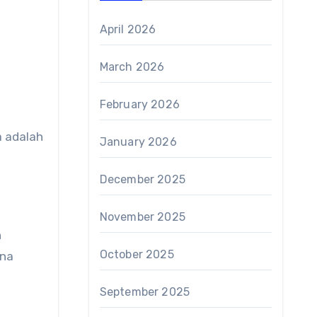
April 2026
March 2026
February 2026
 adalah
January 2026
December 2025
November 2025
n
October 2025
ana
September 2025