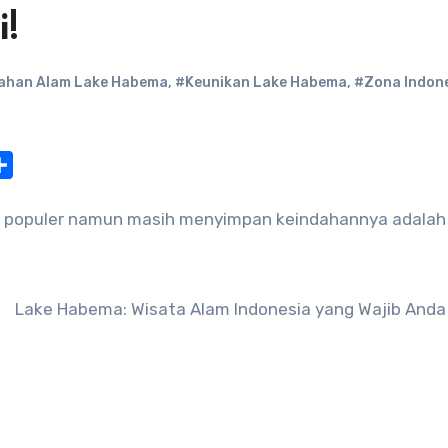
!
ahan Alam Lake Habema
,
#Keunikan Lake Habema
,
#Zona Indon
at
nterest
Share