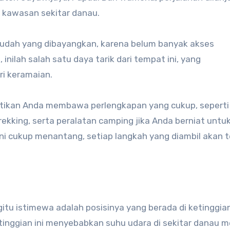
kawasan sekitar danau.
dah yang dibayangkan, karena belum banyak akses
 inilah salah satu daya tarik dari tempat ini, yang
ri keramaian.
stikan Anda membawa perlengkapan yang cukup, seperti
ekking, serta peralatan camping jika Anda berniat untu
ni cukup menantang, setiap langkah yang diambil akan t
tu istimewa adalah posisinya yang berada di ketinggia
etinggian ini menyebabkan suhu udara di sekitar danau m