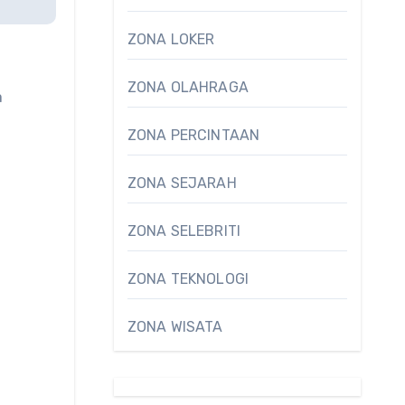
ZONA LOKER
ZONA OLAHRAGA
ZONA PERCINTAAN
ZONA SEJARAH
ZONA SELEBRITI
ZONA TEKNOLOGI
ZONA WISATA