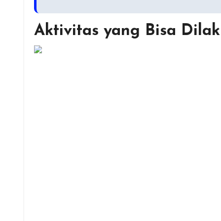
Aktivitas yang Bisa Dil