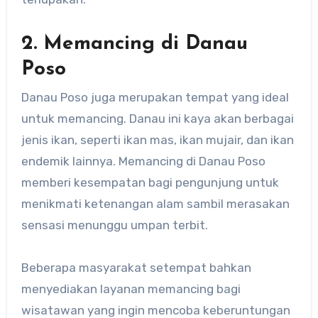
2. Memancing di Danau
Poso
Danau Poso juga merupakan tempat yang ideal
untuk memancing. Danau ini kaya akan berbagai
jenis ikan, seperti ikan mas, ikan mujair, dan ikan
endemik lainnya. Memancing di Danau Poso
memberi kesempatan bagi pengunjung untuk
menikmati ketenangan alam sambil merasakan
sensasi menunggu umpan terbit.
Beberapa masyarakat setempat bahkan
menyediakan layanan memancing bagi
wisatawan yang ingin mencoba keberuntungan