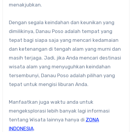
menakjubkan.
Dengan segala keindahan dan keunikan yang
dimilikinya, Danau Poso adalah tempat yang
tepat bagi siapa saja yang mencari kedamaian
dan ketenangan di tengah alam yang murni dan
masih terjaga. Jadi, jika Anda mencari destinasi
wisata alam yang menyuguhkan keindahan
tersembunyi, Danau Poso adalah pilihan yang
tepat untuk mengisi liburan Anda.
Manfaatkan juga waktu anda untuk
mengeksplorasi lebih banyak lagi informasi
tentang Wisata lainnya hanya di
ZONA
INDONESIA
.