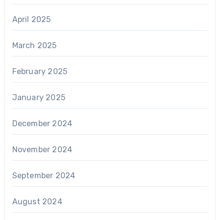
April 2025
March 2025
February 2025
January 2025
December 2024
November 2024
September 2024
August 2024