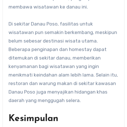
membawa wisatawan ke danau ini.
Di sekitar Danau Poso, fasilitas untuk
wisatawan pun semakin berkembang, meskipun
belum sebesar destinasi wisata utama.
Beberapa penginapan dan homestay dapat
ditemukan di sekitar danau, memberikan
kenyamanan bagi wisatawan yang ingin
menikmati keindahan alam lebih lama. Selain itu,
restoran dan warung makan di sekitar kawasan
Danau Poso juga menyajikan hidangan khas
daerah yang menggugah selera.
Kesimpulan