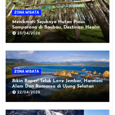
ZONA WISATA
Menikmati Sejuknya Hutan Pinus
Samparona di Baubau, Destinasi Healing
Favorit!
23/04/2026
ZONA WISATA
Bikin Baper! Teluk Love Jember, Harmoni
Alam Dan Romansa di Ujung Selatan
Jawa
22/04/2026