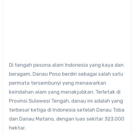
Di tengah pesona alam Indonesia yang kaya dan
beragam, Danau Poso berdiri sebagai salah satu
permata tersembunyi yang menawarkan
keindahan alam yang menakjubkan. Terletak di
Provinsi Sulawesi Tengah, danau ini adalah yang
terbesar ketiga di Indonesia setelah Danau Toba
dan Danau Matano, dengan luas sekitar 323.000
hektar.