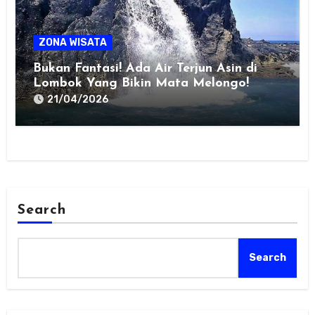
ZONA WISATA
Bukan Fantasi! Ada Air Terjun Asin di
Lombok Yang Bikin Mata Melongo!
21/04/2026
Search
Search