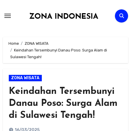
Skip
to
ZONA INDONESIA
content
Home
ZONA WISATA
Keindahan Tersembunyi Danau Poso: Surga Alam di
Sulawesi Tengah!
ZONA WISATA
Keindahan Tersembunyi
Danau Poso: Surga Alam
di Sulawesi Tengah!
16/03/2025