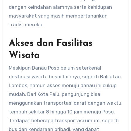
dengan keindahan alamnya serta kehidupan
masyarakat yang masih mempertahankan
tradisi mereka.
Akses dan Fasilitas
Wisata
Meskipun Danau Poso belum seterkenal
destinasi wisata besar lainnya, seperti Bali atau
Lombok, namun akses menuju danau ini cukup
mudah. Dari Kota Palu, pengunjung bisa
menggunakan transportasi darat dengan waktu
tempuh sekitar 8 hingga 10 jam menuju Poso.
Terdapat beberapa transportasi umum, seperti
bus dan kendaraan pribadi, yang dapat