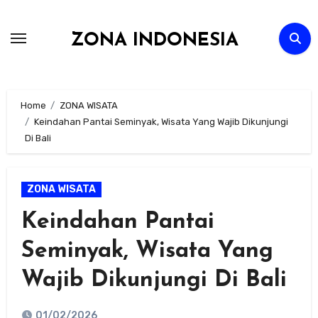
Skip
to
ZONA INDONESIA
content
Home
ZONA WISATA
Keindahan Pantai Seminyak, Wisata Yang Wajib Dikunjungi
Di Bali
ZONA WISATA
Keindahan Pantai
Seminyak, Wisata Yang
Wajib Dikunjungi Di Bali
01/02/2026