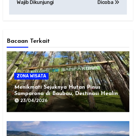
Wajib Dikunjungi
Dicoba
Bacaan Terkait
ZONA WISATA
Menikmati Sejuknya Hutan Pinus
Samparona di Baubau, Destinasi Healing
Favorit!
23/04/2026