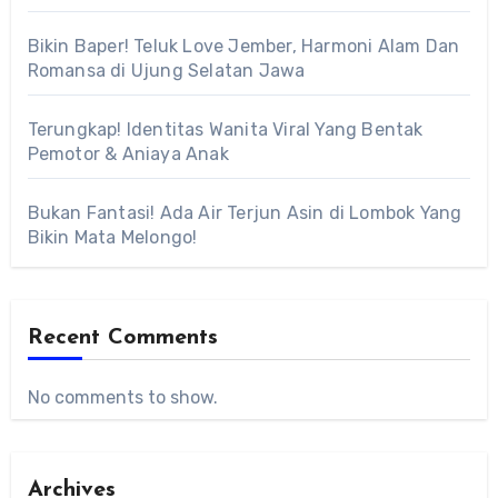
Bikin Baper! Teluk Love Jember, Harmoni Alam Dan
Romansa di Ujung Selatan Jawa
Terungkap! Identitas Wanita Viral Yang Bentak
Pemotor & Aniaya Anak
Bukan Fantasi! Ada Air Terjun Asin di Lombok Yang
Bikin Mata Melongo!
Recent Comments
No comments to show.
Archives