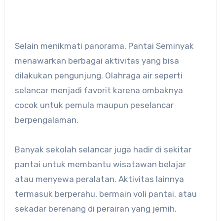
Selain menikmati panorama, Pantai Seminyak
menawarkan berbagai aktivitas yang bisa
dilakukan pengunjung. Olahraga air seperti
selancar menjadi favorit karena ombaknya
cocok untuk pemula maupun peselancar
berpengalaman.
Banyak sekolah selancar juga hadir di sekitar
pantai untuk membantu wisatawan belajar
atau menyewa peralatan. Aktivitas lainnya
termasuk berperahu, bermain voli pantai, atau
sekadar berenang di perairan yang jernih.