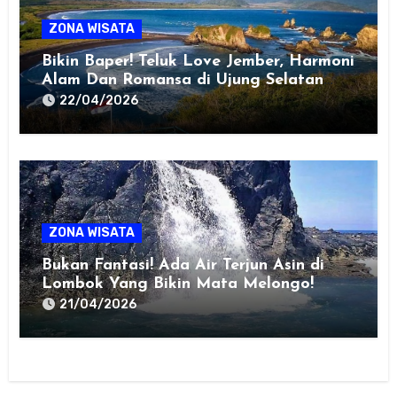
ZONA WISATA
Bikin Baper! Teluk Love Jember, Harmoni
Alam Dan Romansa di Ujung Selatan
Jawa
22/04/2026
ZONA WISATA
Bukan Fantasi! Ada Air Terjun Asin di
Lombok Yang Bikin Mata Melongo!
21/04/2026