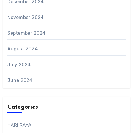
December 2024
November 2024
September 2024
August 2024
July 2024
June 2024
Categories
HARI RAYA