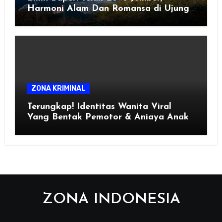
Harmoni Alam Dan Romansa di Ujung
Selatan Jawa
ZONA KRIMINAL
Terungkap! Identitas Wanita Viral
Yang Bentak Pemotor & Aniaya Anak
ZONA INDONESIA