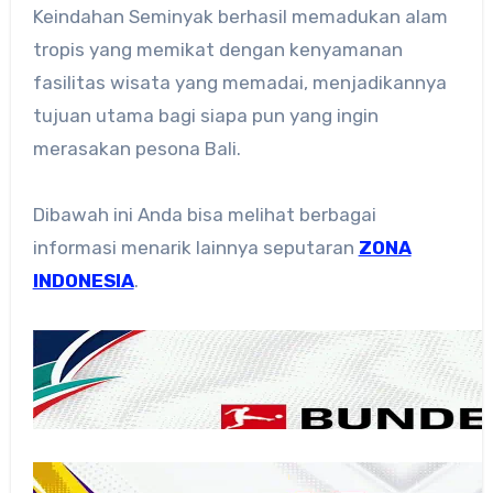
Keindahan Seminyak berhasil memadukan alam
tropis yang memikat dengan kenyamanan
fasilitas wisata yang memadai, menjadikannya
tujuan utama bagi siapa pun yang ingin
merasakan pesona Bali.
Dibawah ini Anda bisa melihat berbagai
informasi menarik lainnya seputaran
ZONA
INDONESIA
.