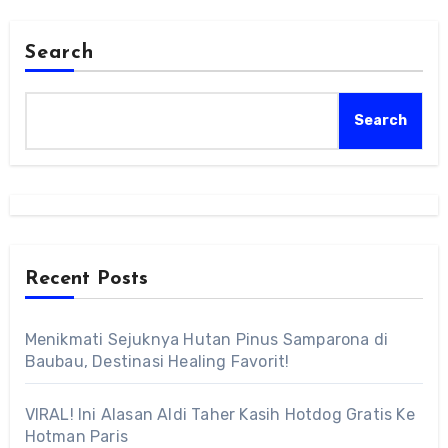
Search
Search
Recent Posts
Menikmati Sejuknya Hutan Pinus Samparona di
Baubau, Destinasi Healing Favorit!
VIRAL! Ini Alasan Aldi Taher Kasih Hotdog Gratis Ke
Hotman Paris