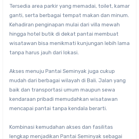
Tersedia area parkir yang memadai, toilet, kamar
ganti, serta berbagai tempat makan dan minum.
Kehadiran penginapan mulai dari villa mewah
hingga hotel butik di dekat pantai membuat
wisatawan bisa menikmati kunjungan lebih lama
tanpa harus jauh dari lokasi.
Akses menuju Pantai Seminyak juga cukup
mudah dari berbagai wilayah di Bali. Jalan yang
baik dan transportasi umum maupun sewa
kendaraan pribadi memudahkan wisatawan
mencapai pantai tanpa kendala berarti.
Kombinasi kemudahan akses dan fasilitas
lengkap menjadikan Pantai Seminyak sebagai