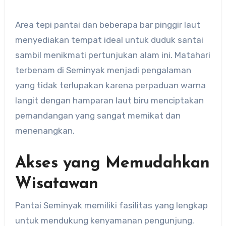
Area tepi pantai dan beberapa bar pinggir laut
menyediakan tempat ideal untuk duduk santai
sambil menikmati pertunjukan alam ini. Matahari
terbenam di Seminyak menjadi pengalaman
yang tidak terlupakan karena perpaduan warna
langit dengan hamparan laut biru menciptakan
pemandangan yang sangat memikat dan
menenangkan.
Akses yang Memudahkan
Wisatawan
Pantai Seminyak memiliki fasilitas yang lengkap
untuk mendukung kenyamanan pengunjung.