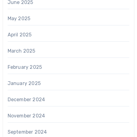
June 2025
May 2025
April 2025
March 2025
February 2025
January 2025
December 2024
November 2024
September 2024