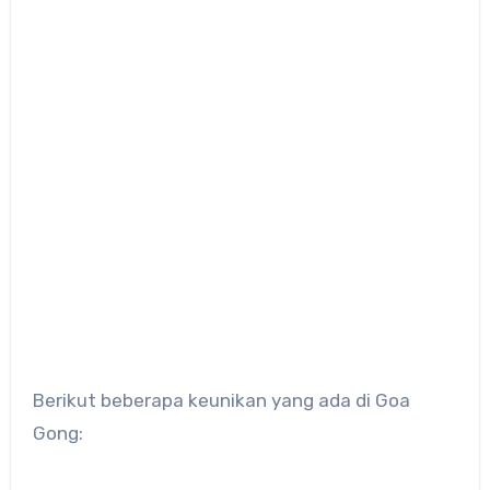
Berikut beberapa keunikan yang ada di Goa
Gong: