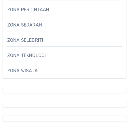
ZONA PERCINTAAN
ZONA SEJARAH
ZONA SELEBRITI
ZONA TEKNOLOGI
ZONA WISATA