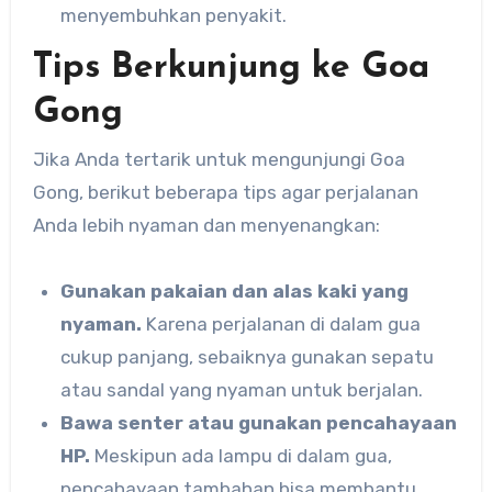
menyembuhkan penyakit.
Tips Berkunjung ke Goa
Gong
Jika Anda tertarik untuk mengunjungi Goa
Gong, berikut beberapa tips agar perjalanan
Anda lebih nyaman dan menyenangkan:
Gunakan pakaian dan alas kaki yang
nyaman.
Karena perjalanan di dalam gua
cukup panjang, sebaiknya gunakan sepatu
atau sandal yang nyaman untuk berjalan.
Bawa senter atau gunakan pencahayaan
HP.
Meskipun ada lampu di dalam gua,
pencahayaan tambahan bisa membantu