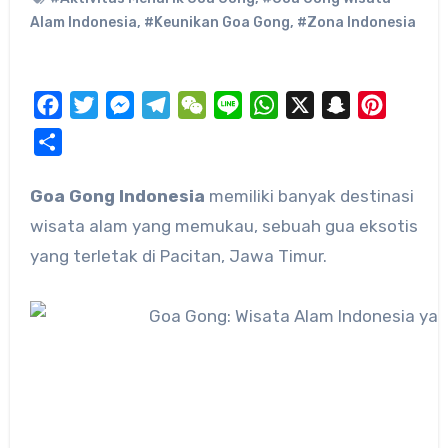
Alam Indonesia
,
#Keunikan Goa Gong
,
#Zona Indonesia
Facebook
Twitter
Messenger
Telegram
WeChat
Line
WhatsApp
X
Snapchat
Pinteres
Share
Goa Gong Indonesia
memiliki banyak destinasi
wisata alam yang memukau, sebuah gua eksotis
yang terletak di Pacitan, Jawa Timur.