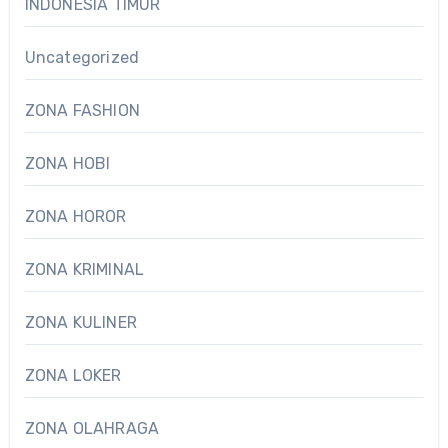
INDONESIA TIMUR
Uncategorized
ZONA FASHION
ZONA HOBI
ZONA HOROR
ZONA KRIMINAL
ZONA KULINER
ZONA LOKER
ZONA OLAHRAGA