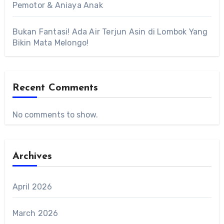
Pemotor & Aniaya Anak
Bukan Fantasi! Ada Air Terjun Asin di Lombok Yang
Bikin Mata Melongo!
Recent Comments
No comments to show.
Archives
April 2026
March 2026