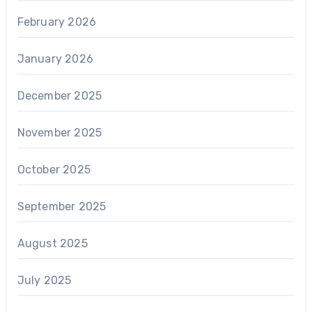
February 2026
January 2026
December 2025
November 2025
October 2025
September 2025
August 2025
July 2025