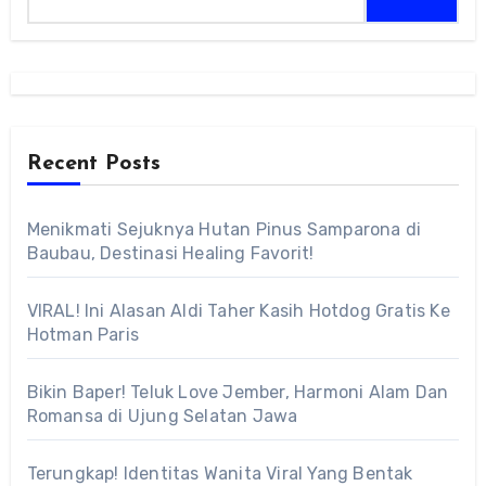
Recent Posts
Menikmati Sejuknya Hutan Pinus Samparona di
Baubau, Destinasi Healing Favorit!
VIRAL! Ini Alasan Aldi Taher Kasih Hotdog Gratis Ke
Hotman Paris
Bikin Baper! Teluk Love Jember, Harmoni Alam Dan
Romansa di Ujung Selatan Jawa
Terungkap! Identitas Wanita Viral Yang Bentak