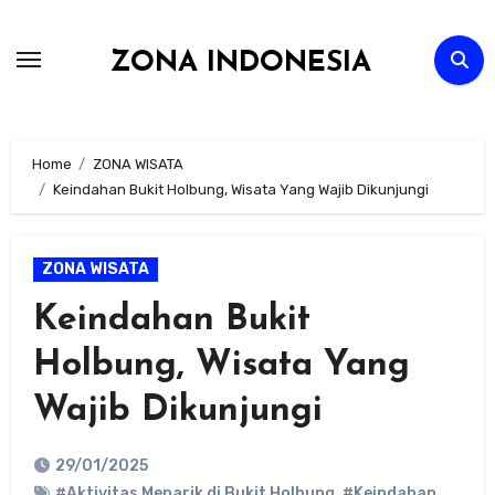
Skip
to
ZONA INDONESIA
content
Home
ZONA WISATA
Keindahan Bukit Holbung, Wisata Yang Wajib Dikunjungi
ZONA WISATA
Keindahan Bukit
Holbung, Wisata Yang
Wajib Dikunjungi
29/01/2025
#Aktivitas Menarik di Bukit Holbung
,
#Keindahan