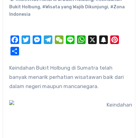
Bukit Holbung
,
#Wisata yang Wajib Dikunjungi
,
#Zona
Indonesia
Facebook
Twitter
Messenger
Telegram
WeChat
Line
WhatsApp
X
Snapchat
Pinteres
Share
Keindahan Bukit Holbung di Sumatra telah
banyak menarik perhatian wisatawan baik dari
dalam negeri maupun mancanegara.