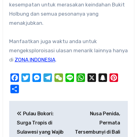
kesempatan untuk merasakan keindahan Bukit
Holbung dan semua pesonanya yang
menakjubkan.
Manfaatkan juga waktu anda untuk
mengeksploroisasi ulasan menarik lainnya hanya
di
ZONA INDONESIA
.
Facebook
Twitter
Messenger
Telegram
WeChat
Line
WhatsApp
X
Snapchat
Pinteres
Share
Post
Pulau Bokori:
Nusa Penida,
navigation
Surga Tropis di
Permata
Sulawesi yang Wajib
Tersembunyi di Bali