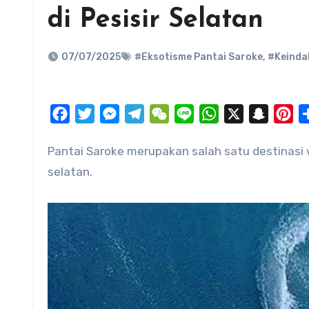
di Pesisir Selatan
07/07/2025
#Eksotisme Pantai Saroke
,
#Keinda
Facebook
Twitter
Messenger
Telegram
WeChat
Line
WhatsApp
X
Snapch
Pi
Pantai Saroke merupakan salah satu destinasi wisata alam yang mulai banyak dikenal di kawasan pesisir
selatan.