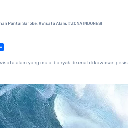
han Pantai Saroke
,
#Wisata Alam
,
#ZONA INDONESI
at
nterest
Share