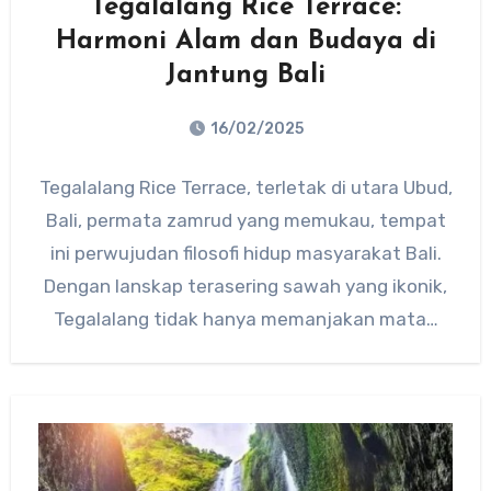
Tegalalang Rice Terrace:
Harmoni Alam dan Budaya di
Jantung Bali
16/02/2025
No
Tegalalang Rice Terrace, terletak di utara Ubud,
Comments
Bali, permata zamrud yang memukau, tempat
ini perwujudan filosofi hidup masyarakat Bali.
Dengan lanskap terasering sawah yang ikonik,
Tegalalang tidak hanya memanjakan mata…