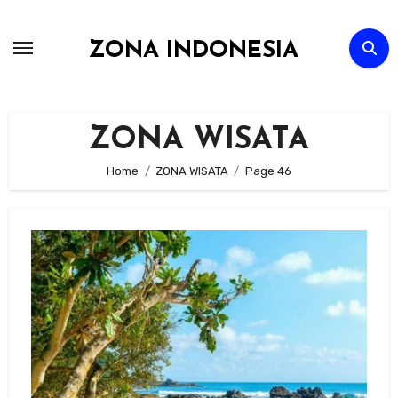
Skip
to
ZONA INDONESIA
content
ZONA WISATA
Home
ZONA WISATA
Page 46