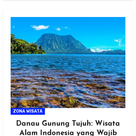
ZONA WISATA
Danau Gunung Tujuh: Wisata
Alam Indonesia yang Wajib