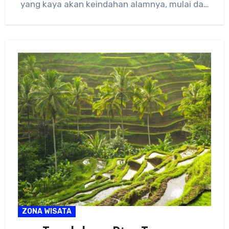
yang kaya akan keindahan alamnya, mulai dari
pantai…
ZONA WISATA