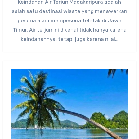
Keindahan Air Terjun Madakaripura adalah
Comments
salah satu destinasi wisata yang menawarkan
pesona alam mempesona teletak di Jawa
Timur. Air terjun ini dikenal tidak hanya karena
keindahannya, tetapi juga karena nilai…