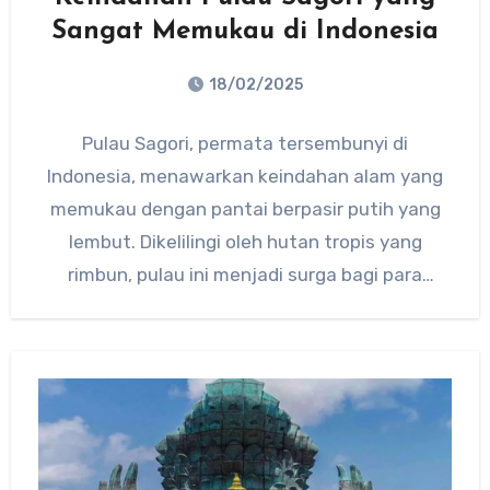
Sangat Memukau di Indonesia
18/02/2025
No
Pulau Sagori, permata tersembunyi di
Comments
Indonesia, menawarkan keindahan alam yang
memukau dengan pantai berpasir putih yang
lembut. Dikelilingi oleh hutan tropis yang
rimbun, pulau ini menjadi surga bagi para
pencinta…