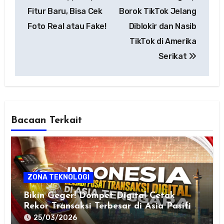
navigation
Fitur Baru, Bisa Cek
Borok TikTok Jelang
Foto Real atau Fake!
Diblokir dan Nasib
TikTok di Amerika
Serikat
Bacaan Terkait
ZONA TEKNOLOGI
Bikin Geger! Dompet Digital Cetak
Rekor Transaksi Terbesar di Asia Pasifik,
Era Cash Benar-Benar Terancam
25/03/2026