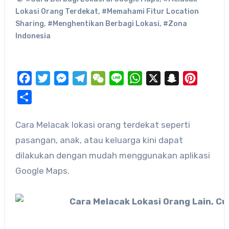
Lokasi Orang Terdekat
,
#Memahami Fitur Location
Sharing
,
#Menghentikan Berbagi Lokasi
,
#Zona
Indonesia
Facebook
Twitter
Messenger
Telegram
WeChat
Line
WhatsApp
X
Snapchat
Pinteres
Share
pasangan, anak, atau keluarga kini dapat
dilakukan dengan mudah menggunakan aplikasi
Google Maps.​