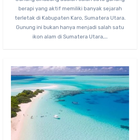
Comments
berapi yang aktif memiliki banyak sejarah
terletak di Kabupaten Karo, Sumatera Utara.
Gunung ini bukan hanya menjadi salah satu
ikon alam di Sumatera Utara,…