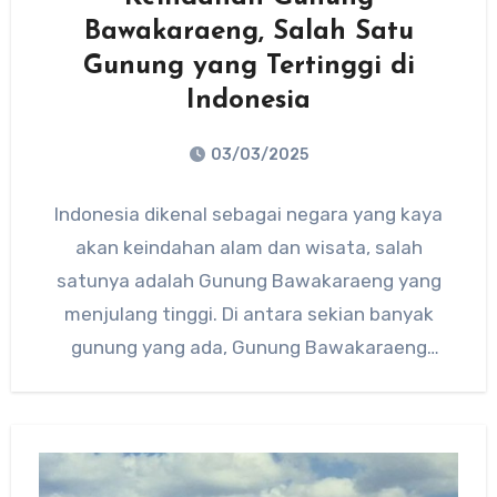
Bawakaraeng, Salah Satu
Gunung yang Tertinggi di
Indonesia
03/03/2025
No
Indonesia dikenal sebagai negara yang kaya
Comments
akan keindahan alam dan wisata, salah
satunya adalah Gunung Bawakaraeng yang
menjulang tinggi. Di antara sekian banyak
gunung yang ada, Gunung Bawakaraeng
menonjol sebagai…