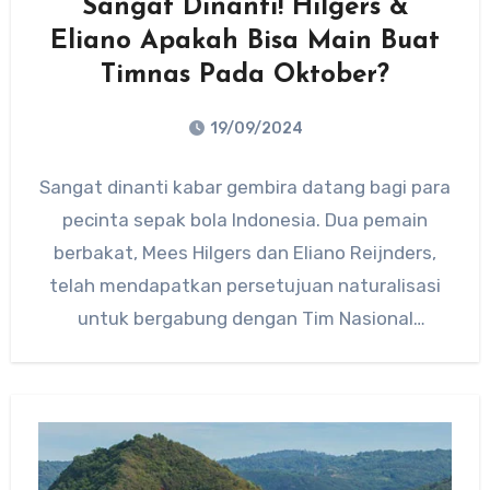
Sangat Dinanti! Hilgers &
Eliano Apakah Bisa Main Buat
Timnas Pada Oktober?
19/09/2024
No
Sangat dinanti kabar gembira datang bagi para
Comments
pecinta sepak bola Indonesia. Dua pemain
berbakat, Mees Hilgers dan Eliano Reijnders,
telah mendapatkan persetujuan naturalisasi
untuk bergabung dengan Tim Nasional
Indonesia. Proses…