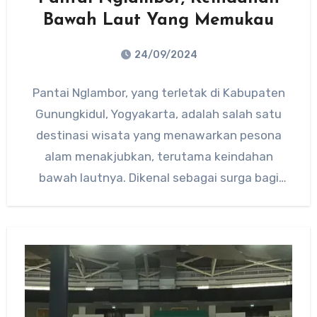
Bawah Laut Yang Memukau
24/09/2024
No
Pantai Nglambor, yang terletak di Kabupaten
Comments
Gunungkidul, Yogyakarta, adalah salah satu
destinasi wisata yang menawarkan pesona
alam menakjubkan, terutama keindahan
bawah lautnya. Dikenal sebagai surga bagi
para penyelam dan pecinta…