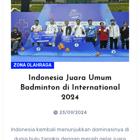
ZONA OLAHRAGA
Indonesia Juara Umum
Badminton di International
2024
23/09/2024
No
Indonesia kembali menunjukkan dominasinya di
Comments
dunia bulu tangkis dengan meraih gelar juara