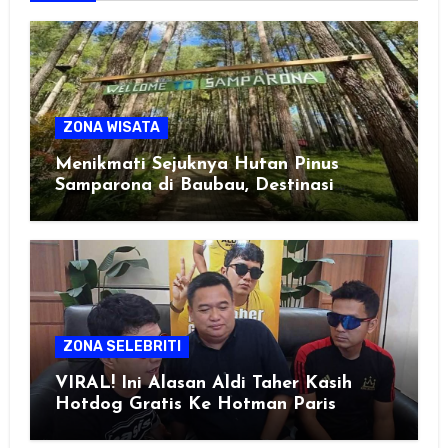
ZONA WISATA
Menikmati Sejuknya Hutan Pinus
Samparona di Baubau, Destinasi
Healing Favorit!
ZONA SELEBRITI
VIRAL! Ini Alasan Aldi Taher Kasih
Hotdog Gratis Ke Hotman Paris