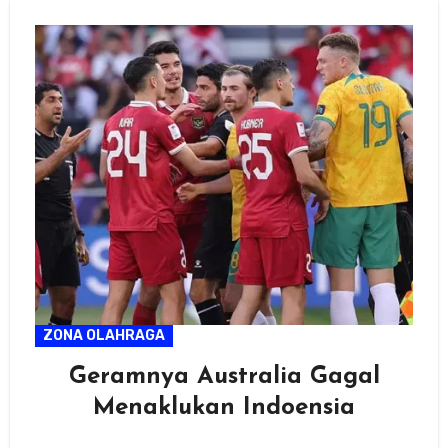
ZONA OLAHRAGA
Geramnya Australia Gagal
Menaklukan Indoensia