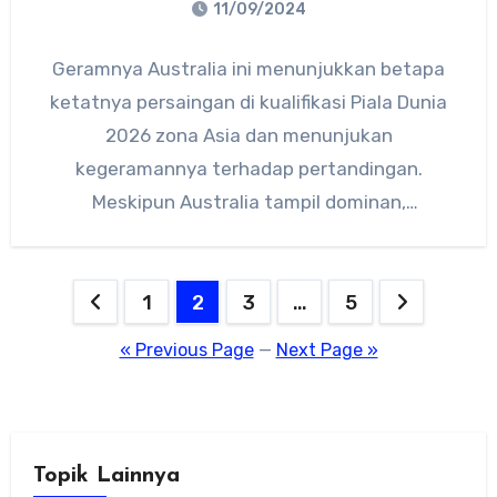
11/09/2024
No
Geramnya Australia ini menunjukkan betapa
Comments
ketatnya persaingan di kualifikasi Piala Dunia
2026 zona Asia dan menunjukan
kegeramannya terhadap pertandingan.
Meskipun Australia tampil dominan,
ketangguhan lini pertahanan Indonesia dan
penampilan gemilang…
Posts
1
2
3
…
5
pagination
« Previous Page
—
Next Page »
Topik Lainnya