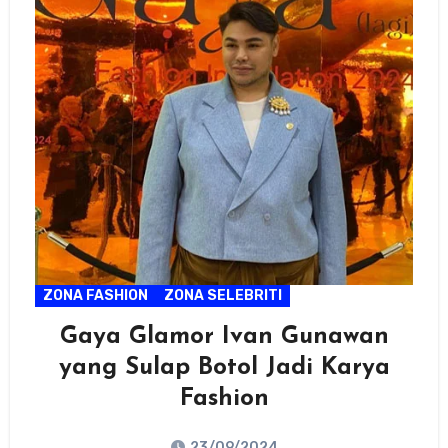
ZONA FASHION
ZONA SELEBRITI
Gaya Glamor Ivan Gunawan
yang Sulap Botol Jadi Karya
Fashion
23/09/2024