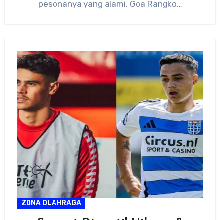
pesonanya yang alami, Goa Rangko…
ZONA OLAHRAGA