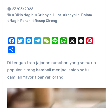
23/03/2026
#Bikin Nagih
,
#Crispy di Luar
,
#Kenyal di Dalam
,
#Nagih Parah
,
#Resep Cireng
Facebook
Twitter
Messenger
Telegram
WeChat
Line
WhatsApp
X
Snapchat
Pinteres
Share
Di tengah tren jajanan rumahan yang semakin
populer, cireng kembali menjadi salah satu
camilan favorit banyak orang.