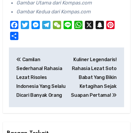
Gambar Utama dari Kompas.com
Gambar Kedua dari Kompas.com
Facebook
Twitter
Messenger
Telegram
WeChat
Line
WhatsApp
X
Snapchat
Pinteres
Share
Post
Camilan
Kuliner Legendaris!
navigation
Sederhana! Rahasia
Rahasia Lezat Soto
Lezat Risoles
Babat Yang Bikin
Indonesia Yang Selalu
Ketagihan Sejak
Dicari Banyak Orang
Suapan Pertama!