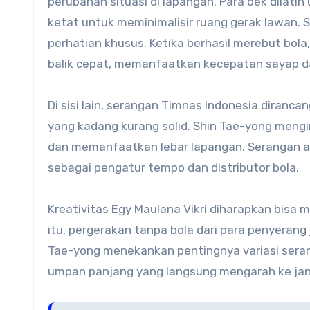
perubahan situasi di lapangan. Para bek dilati
ketat untuk meminimalisir ruang gerak lawan. S
perhatian khusus. Ketika berhasil merebut bol
balik cepat, memanfaatkan kecepatan sayap da
Di sisi lain, serangan Timnas Indonesia dira
yang kadang kurang solid. Shin Tae-yong meng
dan memanfaatkan lebar lapangan. Serangan aka
sebagai pengatur tempo dan distributor bola.
Kreativitas Egy Maulana Vikri diharapkan bisa
itu, pergerakan tanpa bola dari para penyeran
Tae-yong menekankan pentingnya variasi ser
umpan panjang yang langsung mengarah ke ja