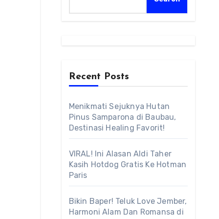
Recent Posts
Menikmati Sejuknya Hutan
Pinus Samparona di Baubau,
Destinasi Healing Favorit!
VIRAL! Ini Alasan Aldi Taher
Kasih Hotdog Gratis Ke Hotman
Paris
Bikin Baper! Teluk Love Jember,
Harmoni Alam Dan Romansa di