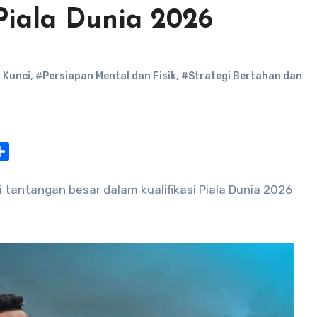
 Piala Dunia 2026
 Kunci
,
#Persiapan Mental dan Fisik
,
#Strategi Bertahan dan
at
nterest
Share
tantangan besar dalam kualifikasi Piala Dunia 2026