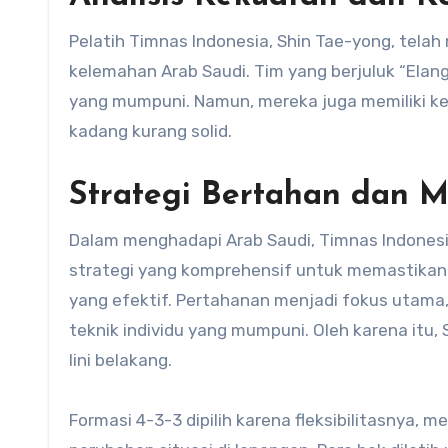
Pelatih Timnas Indonesia, Shin Tae-yong, tela
kelemahan Arab Saudi. Tim yang berjuluk “Elang
yang mumpuni. Namun, mereka juga memiliki ke
kadang kurang solid.
Strategi Bertahan dan 
Dalam menghadapi Arab Saudi, Timnas Indonesi
strategi yang komprehensif untuk memastikan
yang efektif. Pertahanan menjadi fokus utama
teknik individu yang mumpuni. Oleh karena itu,
lini belakang.
Formasi 4-3-3 dipilih karena fleksibilitasnya