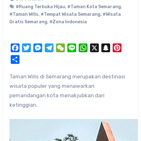
#Ruang Terbuka Hijau
,
#Taman Kota Semarang
,
#Taman Wilis
,
#Tempat Wisata Semarang
,
#Wisata
Gratis Semarang
,
#Zona Indonesia
Facebook
Twitter
Messenger
Telegram
WeChat
Line
WhatsApp
X
Snapchat
Pinteres
Share
Taman Wilis di Semarang merupakan destinasi
wisata populer yang menawarkan
pemandangan kota menakjubkan dari
ketinggian.