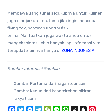
Membawa uang tunai secukupnya untuk kuliner
juga dianjurkan, terutama jika ingin mencoba
flying fox, pastikan kondisi fisik
prima. Manfaatkan juga waktu anda untuk
mengeksplorasi lebih banyak lagi informasi viral
terupdate lainnya hanya di
ZONA INDONESIA
.
Sumber Informasi Gambar:
Gambar Pertama dari nagantour.com
Gambar Kedua dari kabarcirebon.pikiran-
rakyat.com
Facebook
Twitter
Messenger
Telegram
WeChat
Line
WhatsApp
X
Snapchat
Pinteres