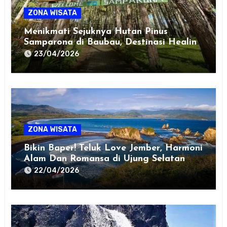
ZONA WISATA
Menikmati Sejuknya Hutan Pinus
Samparona di Baubau, Destinasi Healing
Favorit!
23/04/2026
ZONA WISATA
Bikin Baper! Teluk Love Jember, Harmoni
Alam Dan Romansa di Ujung Selatan
Jawa
22/04/2026