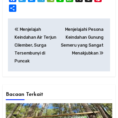
Share
Post
Menjelajah
Menjelajahi Pesona
navigation
Keindahan Air Terjun
Keindahan Gunung
Cilember, Surga
Semeru yang Sangat
Tersembunyi di
Menakjubkan
Puncak
Bacaan Terkait