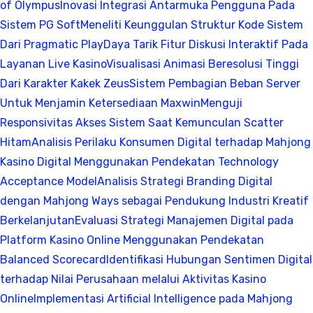
of Olympus
Inovasi Integrasi Antarmuka Pengguna Pada
Sistem PG Soft
Meneliti Keunggulan Struktur Kode Sistem
Dari Pragmatic Play
Daya Tarik Fitur Diskusi Interaktif Pada
Layanan Live Kasino
Visualisasi Animasi Beresolusi Tinggi
Dari Karakter Kakek Zeus
Sistem Pembagian Beban Server
Untuk Menjamin Ketersediaan Maxwin
Menguji
Responsivitas Akses Sistem Saat Kemunculan Scatter
Hitam
Analisis Perilaku Konsumen Digital terhadap Mahjong
Kasino Digital Menggunakan Pendekatan Technology
Acceptance Model
Analisis Strategi Branding Digital
dengan Mahjong Ways sebagai Pendukung Industri Kreatif
Berkelanjutan
Evaluasi Strategi Manajemen Digital pada
Platform Kasino Online Menggunakan Pendekatan
Balanced Scorecard
Identifikasi Hubungan Sentimen Digital
terhadap Nilai Perusahaan melalui Aktivitas Kasino
Online
Implementasi Artificial Intelligence pada Mahjong