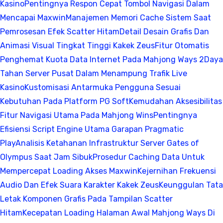
Kasino
Pentingnya Respon Cepat Tombol Navigasi Dalam
Mencapai Maxwin
Manajemen Memori Cache Sistem Saat
Pemrosesan Efek Scatter Hitam
Detail Desain Grafis Dan
Animasi Visual Tingkat Tinggi Kakek Zeus
Fitur Otomatis
Penghemat Kuota Data Internet Pada Mahjong Ways 2
Daya
Tahan Server Pusat Dalam Menampung Trafik Live
Kasino
Kustomisasi Antarmuka Pengguna Sesuai
Kebutuhan Pada Platform PG Soft
Kemudahan Aksesibilitas
Fitur Navigasi Utama Pada Mahjong Wins
Pentingnya
Efisiensi Script Engine Utama Garapan Pragmatic
Play
Analisis Ketahanan Infrastruktur Server Gates of
Olympus Saat Jam Sibuk
Prosedur Caching Data Untuk
Mempercepat Loading Akses Maxwin
Kejernihan Frekuensi
Audio Dan Efek Suara Karakter Kakek Zeus
Keunggulan Tata
Letak Komponen Grafis Pada Tampilan Scatter
Hitam
Kecepatan Loading Halaman Awal Mahjong Ways Di