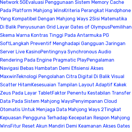
Network 5G
Evaluasi Penggunaan Sistem Memory Cache
Pada Platform Mahjong Wins
Kriteria Perangkat Handphone
Yang Kompatibel Dengan Mahjong Ways 2
Sisi Matematika
Di Balik Penyusunan Grid Layar Gates of Olympus
Pemilihan
Skema Warna Kontras Tinggi Pada Antarmuka PG
Soft
Langkah Preventif Menghadapi Gangguan Jaringan
Server Live Kasino
Pentingnya Synchronous Audio
Rendering Pada Engine Pragmatic Play
Pengalaman
Navigasi Bebas Hambatan Demi Efisiensi Akses
Maxwin
Teknologi Pengolahan Citra Digital Di Balik Visual
Scatter Hitam
Kesesuaian Tampilan Layout Adaptif Kakek
Zeus Pada Layar Tablet
Faktor Penentu Kestabilan Transfer
Data Pada Sistem Mahjong Ways
Penyimpanan Cloud
Otomatis Untuk Menjaga Data Mahjong Ways 2
Tingkat
Kepuasan Pengguna Terhadap Kecepatan Respon Mahjong
Wins
Fitur Reset Akun Mandiri Demi Keamanan Akses Gates