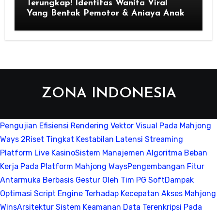
Terungkap! Identitas Wanita Viral
Yang Bentak Pemotor & Aniaya Anak
ZONA INDONESIA
Pengujian Efisiensi Rendering Vektor Visual Pada Mahjong
Ways 2
Riset Tingkat Kestabilan Latensi Streaming
Platform Live Kasino
Sistem Manajemen Algoritma Beban
Kerja Pada Platform Mahjong Ways
Pengembangan Fitur
Antarmuka Berbasis Gestur Oleh Tim PG Soft
Dampak
Optimasi Script Engine Terhadap Kecepatan Akses Mahjong
Wins
Arsitektur Sistem Keamanan Data Terenkripsi Pada