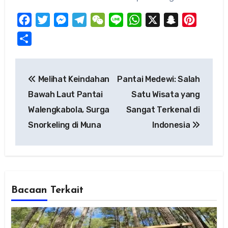
Facebook
Twitter
Messenger
Telegram
WeChat
Line
WhatsApp
X
Snapchat
Pinteres
Share
Post
Melihat Keindahan
Pantai Medewi: Salah
navigation
Bawah Laut Pantai
Satu Wisata yang
Walengkabola, Surga
Sangat Terkenal di
Snorkeling di Muna
Indonesia
Bacaan Terkait