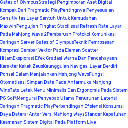
Gates of Olympus
Strategi Pengimporan Aset Digital
Kompak Dari Pragmatic Play
Pentingnya Penyesuaian
Sensitivitas Layar Sentuh Untuk Kemudahan
Maxwin
Pengujian Tingkat Stabilisasi Refresh Rate Layar
Pada Mahjong Ways 2
Pembaruan Protokol Komunikasi
Jaringan Server Gates of Olympus
Teknik Pemrosesan
Kompresi Gambar Vektor Pada Elemen Scatter
Hitam
Eksplorasi Efek Gradasi Warna Dan Pencahayaan
Karakter Kakek Zeus
Keunggulan Navigasi Layar Berdiri
Ponsel Dalam Menjalankan Mahjong Ways
Fungsi
Otomatisasi Simpan Data Pada Antarmuka Mahjong
Wins
Tata Letak Menu Minimalis Dan Ergonomis Pada Sistem
PG Soft
Mengurai Penyebab Utama Penurunan Latensi
Jaringan Pragmatic Play
Perbandingan Efisiensi Konsumsi
Daya Baterai Antar Versi Mahjong Ways
Standar Kepatuhan
Keamanan Sistem Digital Pada Platform Live