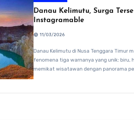
Danau Kelimutu, Surga Ters
Instagramable
11/03/2026
No
Danau Kelimutu di Nusa Tenggara Timur 
Comments
fenomena tiga warnanya yang unik: biru, h
memikat wisatawan dengan panorama peg