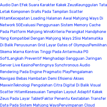
Audio Dan Efek Suara Karakter Kakek Zeus
Keunggulan Tata
Letak Komponen Grafis Pada Tampilan Scatter
Hitam
Kecepatan Loading Halaman Awal Mahjong Ways Di
Network 5G
Evaluasi Penggunaan Sistem Memory Cache
Pada Platform Mahjong Wins
Kriteria Perangkat Handphone
Yang Kompatibel Dengan Mahjong Ways 2
Sisi Matematika
Di Balik Penyusunan Grid Layar Gates of Olympus
Pemilihan
Skema Warna Kontras Tinggi Pada Antarmuka PG
Soft
Langkah Preventif Menghadapi Gangguan Jaringan
Server Live Kasino
Pentingnya Synchronous Audio
Rendering Pada Engine Pragmatic Play
Pengalaman
Navigasi Bebas Hambatan Demi Efisiensi Akses
Maxwin
Teknologi Pengolahan Citra Digital Di Balik Visual
Scatter Hitam
Kesesuaian Tampilan Layout Adaptif Kakek
Zeus Pada Layar Tablet
Faktor Penentu Kestabilan Transfer
Data Pada Sistem Mahjong Ways
Penyimpanan Cloud