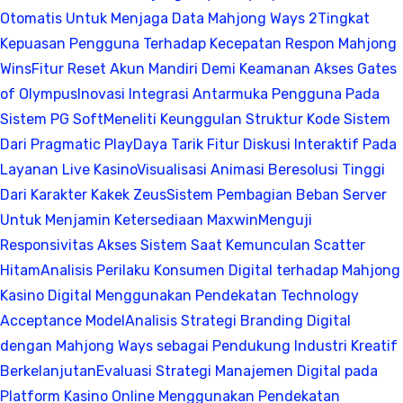
Otomatis Untuk Menjaga Data Mahjong Ways 2
Tingkat
Kepuasan Pengguna Terhadap Kecepatan Respon Mahjong
Wins
Fitur Reset Akun Mandiri Demi Keamanan Akses Gates
of Olympus
Inovasi Integrasi Antarmuka Pengguna Pada
Sistem PG Soft
Meneliti Keunggulan Struktur Kode Sistem
Dari Pragmatic Play
Daya Tarik Fitur Diskusi Interaktif Pada
Layanan Live Kasino
Visualisasi Animasi Beresolusi Tinggi
Dari Karakter Kakek Zeus
Sistem Pembagian Beban Server
Untuk Menjamin Ketersediaan Maxwin
Menguji
Responsivitas Akses Sistem Saat Kemunculan Scatter
Hitam
Analisis Perilaku Konsumen Digital terhadap Mahjong
Kasino Digital Menggunakan Pendekatan Technology
Acceptance Model
Analisis Strategi Branding Digital
dengan Mahjong Ways sebagai Pendukung Industri Kreatif
Berkelanjutan
Evaluasi Strategi Manajemen Digital pada
Platform Kasino Online Menggunakan Pendekatan