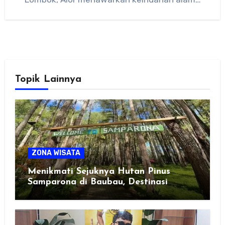
Topik Lainnya
ZONA WISATA
Menikmati Sejuknya Hutan Pinus
Samparona di Baubau, Destinasi
Healing Favorit!