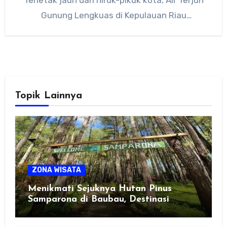
Terletak jauh dari hiruk-pikuk kota, Air Terjun
Gunung Lengkuas di Kepulauan Riau
menawarkan ketenangan…
Topik Lainnya
ZONA WISATA
Menikmati Sejuknya Hutan Pinus
Samparona di Baubau, Destinasi
Healing Favorit!