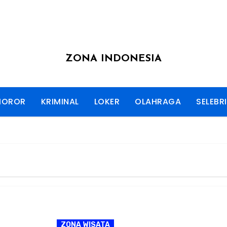
ZONA INDONESIA
HOROR
KRIMINAL
LOKER
OLAHRAGA
SELEBRI
ZONA WISATA