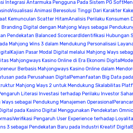
asi Integrasi Antarmuka Pengguna Pada Sistem PG Soft
Mene
asino
Visualisasi Animasi Beresolusi Tinggi Dari Karakter Kak
Saat Kemunculan Scatter Hitam
Analisis Perilaku Konsumen 
gi Branding Digital dengan Mahjong Ways sebagai Pendukung
kan Pendekatan Balanced Scorecard
Identifikasi Hubungan 
e pada Mahjong Wins 3 dalam Mendukung Personalisasi Layana
gital
Kajian Pasar Modal Digital melalui Mahjong Ways sebaga
tas Mahjongways Kasino Online di Era Ekonomi Digital
Model
preneur Berbasis Mahjongways Kasino Online dalam Mendoro
tusan pada Perusahaan Digital
Pemanfaatan Big Data pada 
uktur Mahjong Ways 2 untuk Mendukung Skalabilitas Platf
Pengaruh Literasi Investasi terhadap Perilaku Investor Sa
g Ways sebagai Pendukung Manajemen Operasional
Perancan
Digital pada Kasino Digital Menggunakan Pendekatan Omni
ormasi
Verifikasi Pengaruh User Experience terhadap Loyalit
s 3 sebagai Pendekatan Baru pada Industri Kreatif Digital