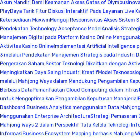
Akun Mandiri Demi Keamanan Akses Gates of Olympus
Inov
Play
Daya Tarik Fitur Diskusi Interaktif Pada Layanan Live K
Ketersediaan Maxwin
Menguji Responsivitas Akses Sistem 
Pendekatan Technology Acceptance Model
Analisis Strate
Manajemen Digital pada Platform Kasino Online Mengguna
Aktivitas Kasino Online
Implementasi Artificial Intelligenc
3 melalui Pendekatan Manajemen Strategis pada Industri Di
Pergerakan Saham Sektor Teknologi Dikaitkan dengan Aktivi
Meningkatkan Daya Saing Industri Kreatif
Model Teknososio
melalui Mahjong Ways dalam Mendukung Pengambilan Kepu
Berbasis Data
Pemanfaatan Cloud Computing dalam Infrastr
untuk Mengoptimalkan Pengambilan Keputusan Manajerial
Dashboard Business Analytics menggunakan Data Mahjon
Menggunakan Enterprise Architecture
Strategi Pemasaran 
Mahjong Ways 2 dalam Perspektif Tata Kelola Teknologi Inf
Informasi
Business Ecosystem Mapping berbasis Mahjong Win