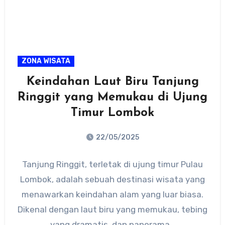
ZONA WISATA
Keindahan Laut Biru Tanjung
Ringgit yang Memukau di Ujung
Timur Lombok
22/05/2025
No
Tanjung Ringgit, terletak di ujung timur Pulau
Comments
Lombok, adalah sebuah destinasi wisata yang
menawarkan keindahan alam yang luar biasa.
Dikenal dengan laut biru yang memukau, tebing
yang dramatis, dan panorama…