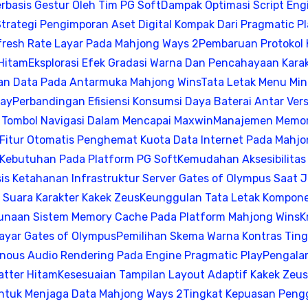
basis Gestur Oleh Tim PG Soft
Dampak Optimasi Script Eng
trategi Pengimporan Aset Digital Kompak Dari Pragmatic P
efresh Rate Layar Pada Mahjong Ways 2
Pembaruan Protokol 
Hitam
Eksplorasi Efek Gradasi Warna Dan Pencahayaan Kara
pan Data Pada Antarmuka Mahjong Wins
Tata Letak Menu Min
lay
Perbandingan Efisiensi Konsumsi Daya Baterai Antar Ver
 Tombol Navigasi Dalam Mencapai Maxwin
Manajemen Memori
Fitur Otomatis Penghemat Kuota Data Internet Pada Mahj
Kebutuhan Pada Platform PG Soft
Kemudahan Aksesibilitas
sis Ketahanan Infrastruktur Server Gates of Olympus Saat 
 Suara Karakter Kakek Zeus
Keunggulan Tata Letak Komponen
unaan Sistem Memory Cache Pada Platform Mahjong Wins
K
Layar Gates of Olympus
Pemilihan Skema Warna Kontras Tin
nous Audio Rendering Pada Engine Pragmatic Play
Pengalam
catter Hitam
Kesesuaian Tampilan Layout Adaptif Kakek Zeus
ntuk Menjaga Data Mahjong Ways 2
Tingkat Kepuasan Peng