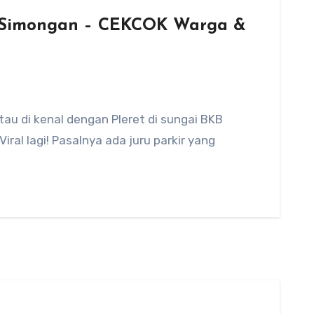
g Simongan – CEKCOK Warga &
au di kenal dengan Pleret di sungai BKB
Viral lagi! Pasalnya ada juru parkir yang