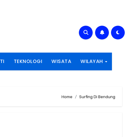
TI
TEKNOLOGI
WISATA
WILAYAH
Home
Surfing Di Bendung