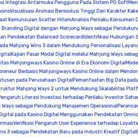
asi Integrasi Antarmuka Pengguna Pada Sistem PG Soft
Mene
asino
Visualisasi Animasi Beresolusi Tinggi Dari Karakter Kak
Saat Kemunculan Scatter Hitam
Analisis Perilaku Konsumen 
gi Branding Digital dengan Mahjong Ways sebagai Pendukung
kan Pendekatan Balanced Scorecard
Identifikasi Hubungan 
e pada Mahjong Wins 3 dalam Mendukung Personalisasi Layana
gital
Kajian Pasar Modal Digital melalui Mahjong Ways sebaga
tas Mahjongways Kasino Online di Era Ekonomi Digital
Model
preneur Berbasis Mahjongways Kasino Online dalam Mendoro
tusan pada Perusahaan Digital
Pemanfaatan Big Data pada 
uktur Mahjong Ways 2 untuk Mendukung Skalabilitas Platf
Pengaruh Literasi Investasi terhadap Perilaku Investor Sa
g Ways sebagai Pendukung Manajemen Operasional
Perancan
Digital pada Kasino Digital Menggunakan Pendekatan Omni
ormasi
Verifikasi Pengaruh User Experience terhadap Loyalit
s 3 sebagai Pendekatan Baru pada Industri Kreatif Digital